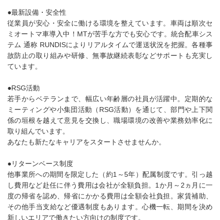
●最新設備・安全性
従業員が安心・安全に働ける環境を整えています。車両は順次セ
ミオートマ車導入中！MTが苦手な方でも安心です。統合配車シス
テム 通称 RUNDISによりリアルタイムで運送状況を把握。各種事
故防止の取り組みや研修、無事故継続表彰などサポートも充実し
ています。
●RSG活動
若手からベテランまで、幅広い年齢層の社員が活躍中。定期的な
ミーティングや小集団活動（RSG活動）を通じて、部門や上下関
係の垣根を越えて意見を交換し、職場環境の改善や業務効率化に
取り組んでいます。
あなたも新たなキャリアをスタートさせませんか。
●リターンベース制度
他事業所への期間を限定した（約1～5年）配属制度です。引っ越
し費用など赴任に伴う費用は会社が全額負担。1か月～2ヵ月に一
度の帰省を認め、帰省にかかる費用は全額会社負担。家賃補助、
その他手当支給など優遇制度もあります。心機一転、期間を決め
新しいエリアで働きたい方向けの制度です。