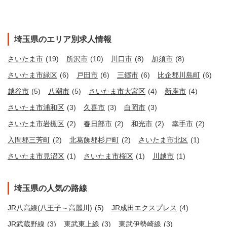
埼玉県のエリア別求人情報
さいたま市
(19)
所沢市
(10)
川口市
(8)
加須市
(8)
さいたま市緑区
(6)
戸田市
(6)
三郷市
(6)
比企郡川島町
(6)
越谷市
(5)
八潮市
(5)
さいたま市大宮区
(4)
新座市
(4)
さいたま市浦和区
(3)
久喜市
(3)
白岡市
(3)
さいたま市岩槻区
(2)
春日部市
(2)
和光市
(2)
幸手市
(2)
入間郡三芳町
(2)
北葛飾郡杉戸町
(2)
さいたま市北区
(1)
さいたま市見沼区
(1)
さいたま市桜区
(1)
川越市
(1)
埼玉県の人気の路線
JR八高線(八王子～高麗川)
(5)
JR成田エクスプレス
(4)
JR武蔵野線
(3)
東武東上線
(3)
東武伊勢崎線
(3)