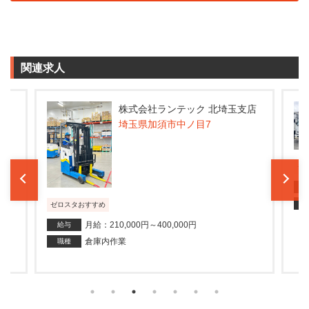
関連求人
支店
株式会社ランテック 北埼玉支店
埼玉県加須市中ノ目7
ゼ
ゼロスタおすすめ
月給：210,000円～400,000円
給与
倉庫内作業
職種