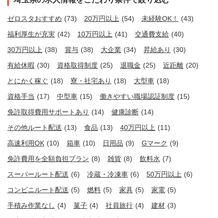
ゼロスタおすすめ
(73)
20万円以上
(54)
未経験OK！
(43)
福利厚生が充実
(42)
10万円以上
(41)
交通費支給
(40)
30万円以上
(38)
賞与
(38)
大企業
(34)
昇給あり
(30)
有給休暇
(30)
資格取得制度
(25)
退職金
(25)
近距離
(20)
とにかく稼ぐ
(18)
寮・社宅あり
(18)
大型車
(18)
資格手当
(17)
中型車
(15)
働きやすい職場認証制度
(15)
免許取得費用サポートあり
(14)
健康診断
(14)
その他ルート配送
(13)
食品
(13)
40万円以上
(11)
高速利用OK
(10)
箱車
(10)
日用品
(9)
Gマーク
(9)
免許費用を全額負担プラン
(8)
雑貨
(8)
飲料水
(7)
スーパールート配送
(6)
冷蔵・冷凍車
(6)
50万円以上
(6)
コンビニルート配送
(5)
燃料
(5)
家具
(5)
家電
(5)
手積み作業なし
(4)
菓子
(4)
社員旅行
(4)
建材
(3)