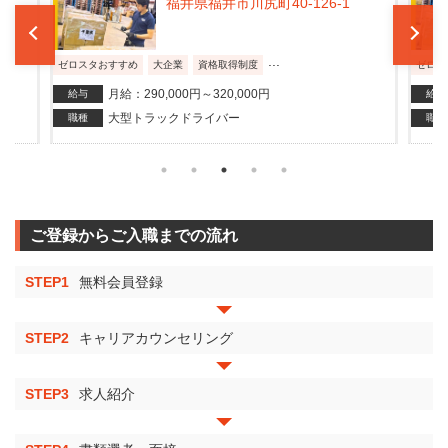
福井県福井市川尻町40-126-1
...
ゼロスタおすすめ
大企業
資格取得制度
ゼロス
月給：290,000円～320,000円
給与
給与
大型トラックドライバー
職種
職種
ご登録からご入職までの流れ
STEP1
無料会員登録
STEP2
キャリアカウンセリング
STEP3
求人紹介