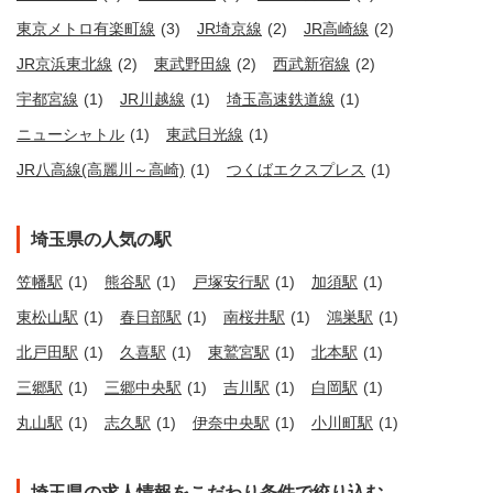
東京メトロ有楽町線
(3)
JR埼京線
(2)
JR高崎線
(2)
JR京浜東北線
(2)
東武野田線
(2)
西武新宿線
(2)
宇都宮線
(1)
JR川越線
(1)
埼玉高速鉄道線
(1)
ニューシャトル
(1)
東武日光線
(1)
JR八高線(高麗川～高崎)
(1)
つくばエクスプレス
(1)
埼玉県の人気の駅
笠幡駅
(1)
熊谷駅
(1)
戸塚安行駅
(1)
加須駅
(1)
東松山駅
(1)
春日部駅
(1)
南桜井駅
(1)
鴻巣駅
(1)
北戸田駅
(1)
久喜駅
(1)
東鷲宮駅
(1)
北本駅
(1)
三郷駅
(1)
三郷中央駅
(1)
吉川駅
(1)
白岡駅
(1)
丸山駅
(1)
志久駅
(1)
伊奈中央駅
(1)
小川町駅
(1)
埼玉県の求人情報をこだわり条件で絞り込む