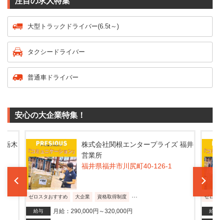
注目の求人特集
大型トラックドライバー(6.5t～)
タクシードライバー
普通車ドライバー
安心の大企業特集！
 栃木
株式会社関根エンタープライズ 福井
営業所
福井県福井市川尻町40-126-1
...
ゼロスタおすすめ
大企業
資格取得制度
ゼロス
月給：290,000円～320,000円
給与
給与