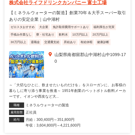
株式会社ライフドリンクカンパニー 富士工場
【ミネラルウォーターの製造】創業70年＆大手スーパー取引
ありの安定企業｜山中湖村
ゼロスタおすすめ
大企業
免許取得費用サポートあり
福利厚生が充実
手積み作業なし
寮・社宅あり
飲料水
10万円以上
20万円以上
30万円以上
退職金
交通費支給
昇給あり
有給休暇
健康診断
山梨県南都留郡山中湖村山中1099-17
0
～「大切なひとに、飲ませたいものだけを」をスローガンに、お客様の
暮らしに寄り添う事業を推進～ 1951年創業のペットボトル飲料メーカ
ーです。イオンや西友など大...
ミネラルウォーターの製造
職種
正社員
雇用形態
月給：300,400円～351,800円
給与
年収：3,604,800円～4,221,600円