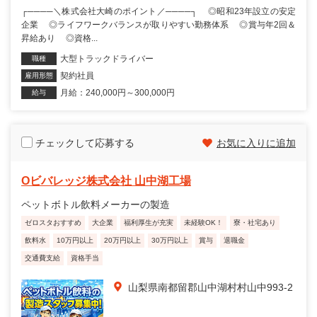
┌────＼株式会社大崎のポイント／────┐ ◎昭和23年設立の安定
企業 ◎ライフワークバランスが取りやすい勤務体系 ◎賞与年2回＆
昇給あり ◎資格...
大型トラックドライバー
職種
契約社員
雇用形態
月給：240,000円～300,000円
給与
チェックして応募する
お気に入りに追加
Oビバレッジ株式会社 山中湖工場
ペットボトル飲料メーカーの製造
ゼロスタおすすめ
大企業
福利厚生が充実
未経験OK！
寮・社宅あり
飲料水
10万円以上
20万円以上
30万円以上
賞与
退職金
交通費支給
資格手当
山梨県南都留郡山中湖村村山中993-2