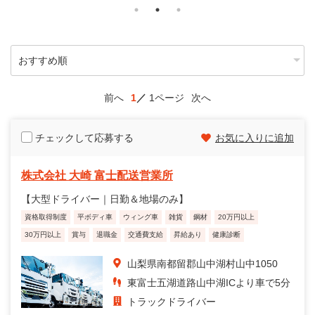
前へ
1
1ページ
次へ
チェックして応募する
お気に入りに追加
株式会社 大崎 富士配送営業所
【大型ドライバー｜日勤＆地場のみ】
資格取得制度
平ボディ車
ウィング車
雑貨
鋼材
20万円以上
30万円以上
賞与
退職金
交通費支給
昇給あり
健康診断
山梨県南都留郡山中湖村山中1050
東富士五湖道路山中湖ICより車で5分
トラックドライバー