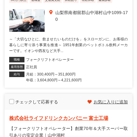
山梨県南都留郡山中湖村山中1099-17
0
～「大切なひとに、飲ませたいものだけを」をスローガンに、お客様の
暮らしに寄り添う事業を推進～ 1951年創業のペットボトル飲料メーカ
ーです。イオンや西友など大手...
フォークリフトオペレーター
職種
正社員
雇用形態
月給：300,400円～351,800円
給与
年収：3,604,800円～4,221,600円
チェックして応募する
お気に入りに追加
株式会社ライフドリンクカンパニー 富士工場
【フォークリフトオペレーター】創業70年＆大手スーパー取
引ありの安定企業｜山中湖村