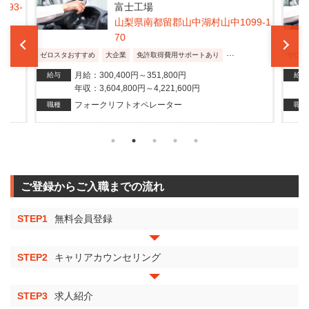
富士工場
099-1
山梨県南都留郡山中湖村山中1099-1
70
...
ゼロスタおすすめ
大企業
免許取得費用サポートあり
ゼ
月給：300,400円～351,800円
給与
年収：3,604,800円～4,221,600円
フォークリフトオペレーター
職種
ご登録からご入職までの流れ
STEP1
無料会員登録
STEP2
キャリアカウンセリング
STEP3
求人紹介