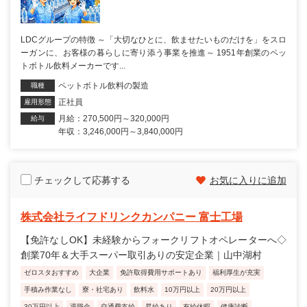
LDCグループの特徴 ～「大切なひとに、飲ませたいものだけを」をスロ
ーガンに、お客様の暮らしに寄り添う事業を推進～ 1951年創業のペッ
トボトル飲料メーカーです...
ペットボトル飲料の製造
職種
正社員
雇用形態
月給：270,500円～320,000円
給与
年収：3,246,000円～3,840,000円
チェックして応募する
お気に入りに追加
株式会社ライフドリンクカンパニー 富士工場
【免許なしOK】未経験からフォークリフトオペレーターへ◇
創業70年＆大手スーパー取引ありの安定企業｜山中湖村
ゼロスタおすすめ
大企業
免許取得費用サポートあり
福利厚生が充実
手積み作業なし
寮・社宅あり
飲料水
10万円以上
20万円以上
30万円以上
退職金
交通費支給
昇給あり
有給休暇
健康診断