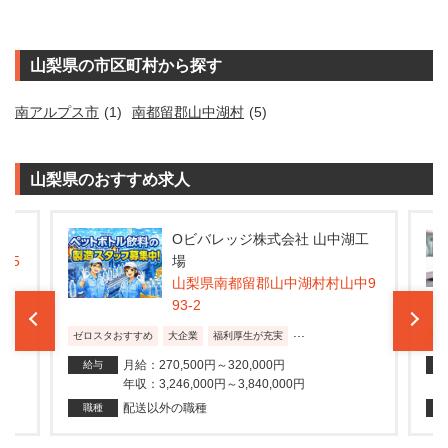
山梨県の市区町村から探す
南アルプス市
(1)
南都留郡山中湖村
(5)
山梨県のおすすめ求人
湖工
株式会社ライフドリンクカンパ
ニー 富士工場
中9
山梨県南都留郡山中湖村山中109
9-170
資
...
ゼロスタおすすめ
大企業
免許取得費用サポートあり
月給：300,400円～351,800円
給与
年収：3,604,800円～4,221,600円
フォークリフトオペレーター
職種