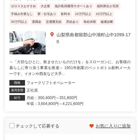
ゼロスタおすすめ
大企業
免許取得費用サポートあり
福利厚生が充実
手積み作業なし
寮・社宅あり
飲料水
10万円以上
20万円以上
30万円以上
退職金
交通費支給
昇給あり
有給休暇
健康診断
山梨県南都留郡山中湖村山中1099-17
0
～「大切なひとに、飲ませたいものだけを」をスローガンに、お客様の
暮らしに寄り添う事業を推進～ 1951年創業のペットボトル飲料メーカ
ーです。イオンや西友など大手...
フォークリフトオペレーター
職種
正社員
雇用形態
月給：300,400円～351,800円
給与
年収：3,604,800円～4,221,600円
チェックして応募する
お気に入りに追加