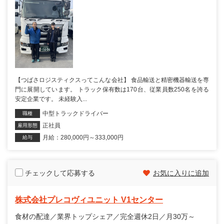
【つばさロジスティクスってこんな会社】 食品輸送と精密機器輸送を専
門に展開しています。 トラック保有数は170台、従業員数250名を誇る
安定企業です。 未経験入...
中型トラックドライバー
職種
正社員
雇用形態
月給：280,000円～333,000円
給与
チェックして応募する
お気に入りに追加
株式会社プレコヴィユニット V1センター
食材の配達／業界トップシェア／完全週休2日／月30万～