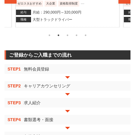
...
ゼロスタおすすめ
大企業
資格取得制度
ゼロス
月給：290,000円～320,000円
給与
給与
大型トラックドライバー
職種
職種
ご登録からご入職までの流れ
STEP1
無料会員登録
STEP2
キャリアカウンセリング
STEP3
求人紹介
STEP4
書類選考・面接