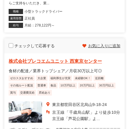
らご支持をいただき、業...
小型トラックドライバー
職種
正社員
雇用形態
月給：278,122円～
給与
チェックして応募する
お気に入りに追加
株式会社プレコエムユニット 西東京センター
食材の配達／業界トップシェア／月収30万以上可◎
ゼロスタおすすめ
大企業
福利厚生が充実
未経験OK！
近距離
その他ルート配送
普通車
食品
10万円以上
20万円以上
30万円以上
賞与
交通費支給
昇給あり
東京都世田谷区北烏山9-18-24
京王線「千歳烏山駅」より徒歩10分
京王線「芦花公園駅」よ...