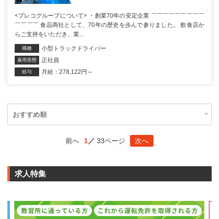
<プレコグループについて> ・創業70年の安定企業 ￣￣￣￣￣￣￣￣￣
￣￣￣￣ 食品商社として、70年の歴史を歩んで参りました。 飲食店か
らご支持をいただき、業...
小型トラックドライバー
職種
正社員
雇用形態
月給：278,122円～
給与
前へ
1
33ページ
次へ
求人特集