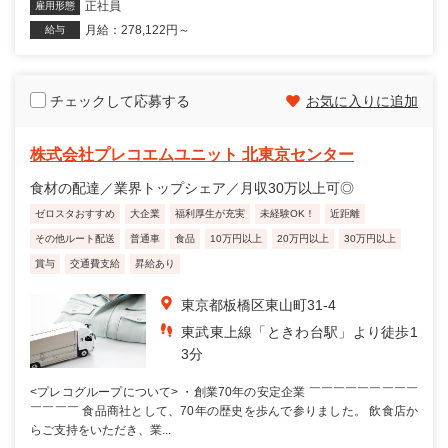
正社員
雇用形態
月給：278,122円～
給与
チェックして応募する
お気に入りに追加
株式会社プレコエムユニット 北東京センター
食材の配達／業界トップシェア／月収30万以上可◎
ゼロスタおすすめ
大企業
福利厚生が充実
未経験OK！
近距離
その他ルート配送
普通車
食品
10万円以上
20万円以上
30万円以上
賞与
交通費支給
昇給あり
東京都板橋区東山町31-4
東武東上線「ときわ台駅」より徒歩1
3分
<プレコグループについて> ・創業70年の安定企業 ￣￣￣￣￣￣￣￣￣
￣￣￣￣ 食品商社として、70年の歴史を歩んで参りました。 飲食店か
らご支持をいただき、業...