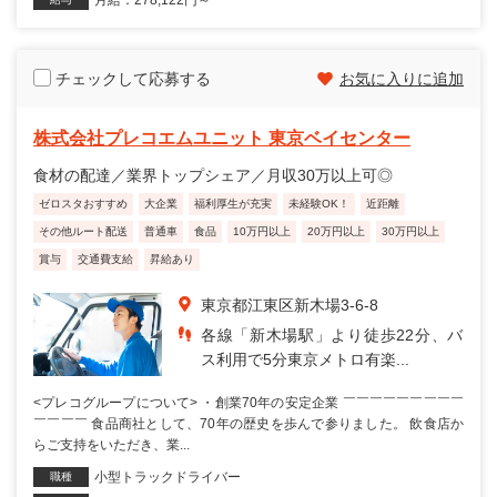
月給：278,122円～
チェックして応募する
お気に入りに追加
株式会社プレコエムユニット 東京ベイセンター
食材の配達／業界トップシェア／月収30万以上可◎
ゼロスタおすすめ
大企業
福利厚生が充実
未経験OK！
近距離
その他ルート配送
普通車
食品
10万円以上
20万円以上
30万円以上
賞与
交通費支給
昇給あり
東京都江東区新木場3-6-8
各線「新木場駅」より徒歩22分、バ
ス利用で5分東京メトロ有楽...
<プレコグループについて> ・創業70年の安定企業 ￣￣￣￣￣￣￣￣￣
￣￣￣￣ 食品商社として、70年の歴史を歩んで参りました。 飲食店か
らご支持をいただき、業...
小型トラックドライバー
職種