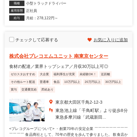
小型トラックドライバー
職種
正社員
雇用形態
月給：278,122円～
給与
チェックして応募する
お気に入りに追加
株式会社プレコエムユニット 南東京センター
食材の配達／業界トップシェア／月収30万以上可◎
ゼロスタおすすめ
大企業
福利厚生が充実
未経験OK！
近距離
その他ルート配送
普通車
食品
10万円以上
20万円以上
30万円以上
賞与
交通費支給
昇給あり
東京都大田区千鳥2-12-3
東急池上線「千鳥町駅」より徒歩8分
東急多摩川線「武蔵新田...
<プレコグループについて> ・創業70年の安定企業 ￣￣￣￣￣￣￣￣￣
￣￣￣￣ 食品商社として、70年の歴史を歩んで参りました。 飲食店か