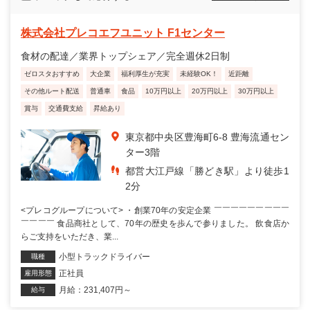
株式会社プレコエフユニット F1センター
食材の配達／業界トップシェア／完全週休2日制
ゼロスタおすすめ
大企業
福利厚生が充実
未経験OK！
近距離
その他ルート配送
普通車
食品
10万円以上
20万円以上
30万円以上
賞与
交通費支給
昇給あり
東京都中央区豊海町6-8 豊海流通セン
ター3階
都営大江戸線「勝どき駅」より徒歩1
2分
<プレコグループについて> ・創業70年の安定企業 ￣￣￣￣￣￣￣￣￣
￣￣￣￣ 食品商社として、70年の歴史を歩んで参りました。 飲食店か
らご支持をいただき、業...
小型トラックドライバー
職種
正社員
雇用形態
月給：231,407円～
給与