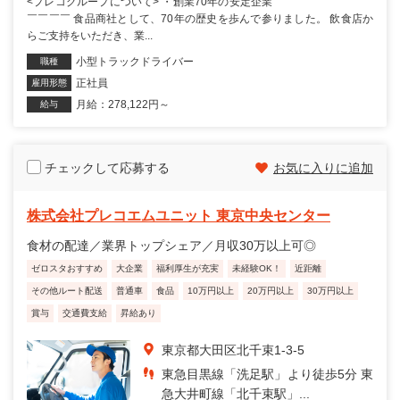
<プレコグループについて> ・創業70年の安定企業 ￣￣￣￣￣￣￣￣￣
￣￣￣￣ 食品商社として、70年の歴史を歩んで参りました。 飲食店か
らご支持をいただき、業...
小型トラックドライバー
職種
正社員
雇用形態
月給：278,122円～
給与
チェックして応募する
お気に入りに追加
株式会社プレコエムユニット 東京中央センター
食材の配達／業界トップシェア／月収30万以上可◎
ゼロスタおすすめ
大企業
福利厚生が充実
未経験OK！
近距離
その他ルート配送
普通車
食品
10万円以上
20万円以上
30万円以上
賞与
交通費支給
昇給あり
東京都大田区北千束1-3-5
東急目黒線「洗足駅」より徒歩5分 東
急大井町線「北千束駅」...