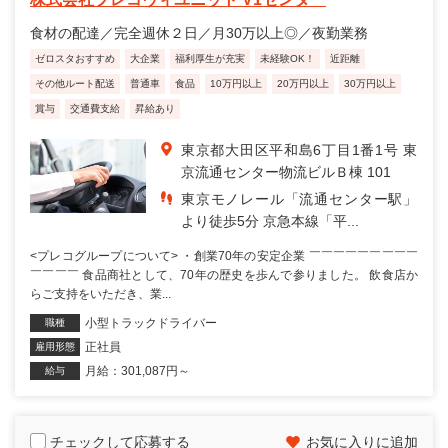
食材の配達／完全週休２日／月30万以上◎／夜勤業務
ゼロスタおすすめ
大企業
福利厚生が充実
未経験OK！
近距離
その他ルート配送
普通車
食品
10万円以上
20万円以上
30万円以上
賞与
交通費支給
昇給あり
東京都大田区平和島6丁目1番1号 東
京流通センター物流ビルＢ棟 101
東京モノレール「流通センター駅」
より徒歩5分 京急本線「平...
<プレコグループについて> ・創業70年の安定企業 ￣￣￣￣￣￣￣￣￣
￣￣￣￣ 食品商社として、70年の歴史を歩んで参りました。 飲食店か
らご支持をいただき、業...
小型トラックドライバー
職種
正社員
雇用形態
月給：301,087円～
給与
チェックして応募する
お気に入りに追加