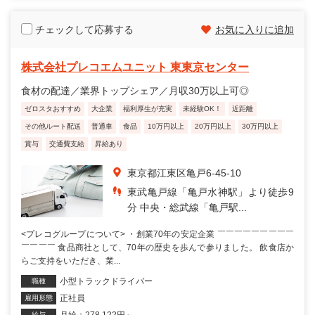
チェックして応募する
お気に入りに追加
株式会社プレコエムユニット 東東京センター
食材の配達／業界トップシェア／月収30万以上可◎
ゼロスタおすすめ
大企業
福利厚生が充実
未経験OK！
近距離
その他ルート配送
普通車
食品
10万円以上
20万円以上
30万円以上
賞与
交通費支給
昇給あり
東京都江東区亀戸6-45-10
東武亀戸線「亀戸水神駅」より徒歩9
分 中央・総武線「亀戸駅...
<プレコグループについて> ・創業70年の安定企業 ￣￣￣￣￣￣￣￣￣
￣￣￣￣ 食品商社として、70年の歴史を歩んで参りました。 飲食店か
らご支持をいただき、業...
小型トラックドライバー
職種
正社員
雇用形態
給与