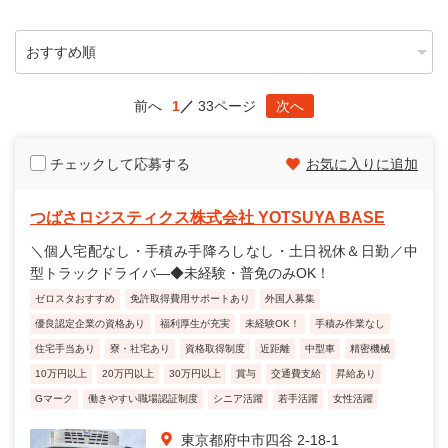
前へ
1
33ページ
次へ
チェックして応募する
お気に入りに追加
つばさロジスティクス株式会社 YOTSUYA BASE
＼個人宅配なし・手積み手降ろしなし・土日祝休＆日勤／中
型トラックドライバ―◆未経験・普免のみOK！
ゼロスタおすすめ
免許取得費用サポートあり
外国人募集
優良認定企業の資格あり
福利厚生が充実
未経験OK！
手積み作業なし
住宅手当あり
寮・社宅あり
資格取得制度
近距離
中型車
精密機械
10万円以上
20万円以上
30万円以上
賞与
交通費支給
昇給あり
Gマーク
働きやすい職場認証制度
シニア活躍
若手活躍
女性活躍
東京都府中市四谷 2-18-1