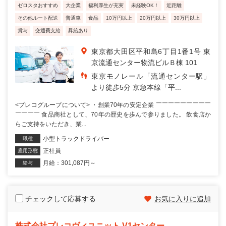
ゼロスタおすすめ
大企業
福利厚生が充実
未経験OK！
近距離
その他ルート配送
普通車
食品
10万円以上
20万円以上
30万円以上
賞与
交通費支給
昇給あり
東京都大田区平和島6丁目1番1号 東
京流通センター物流ビルＢ棟 101
東京モノレール「流通センター駅」
より徒歩5分 京急本線「平...
<プレコグループについて> ・創業70年の安定企業 ￣￣￣￣￣￣￣￣￣
￣￣￣￣ 食品商社として、70年の歴史を歩んで参りました。 飲食店か
らご支持をいただき、業...
小型トラックドライバー
職種
正社員
雇用形態
月給：301,087円～
給与
チェックして応募する
お気に入りに追加
株式会社プレコヴィユニット V1センター