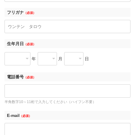
フリガナ
（必須）
生年月日
（必須）
年
月
日
電話番号
（必須）
半角数字10～11桁で入力してください（ハイフン不要）
E-mail
（必須）