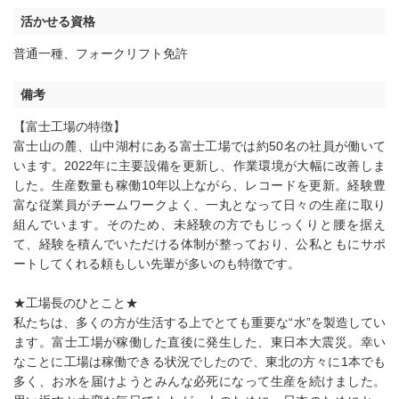
活かせる資格
普通一種
、
フォークリフト免許
備考
【富士工場の特徴】
富士山の麓、山中湖村にある富士工場では約50名の社員が働いて
います。2022年に主要設備を更新し、作業環境が大幅に改善しま
した。生産数量も稼働10年以上ながら、レコードを更新。経験豊
富な従業員がチームワークよく、一丸となって日々の生産に取り
組んでいます。そのため、未経験の方でもじっくりと腰を据え
て、経験を積んでいただける体制が整っており、公私ともにサポ
ートしてくれる頼もしい先輩が多いのも特徴です。
★工場長のひとこと★
私たちは、多くの方が生活する上でとても重要な“水”を製造してい
ます。富士工場が稼働した直後に発生した、東日本大震災。幸い
なことに工場は稼働できる状況でしたので、東北の方々に1本でも
多く、お水を届けようとみんな必死になって生産を続けました。