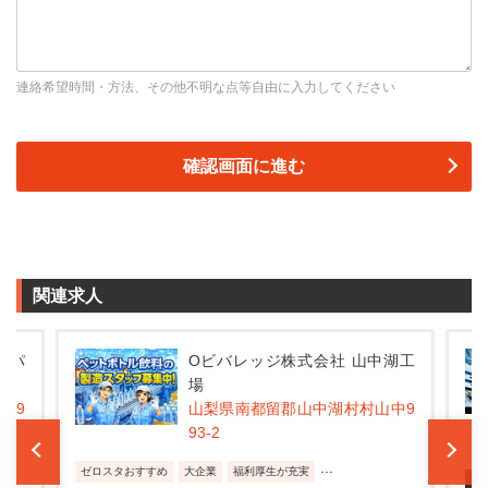
連絡希望時間・方法、その他不明な点等自由に入力してください
関連求人
ンパ
Oビバレッジ株式会社 山中湖工
場
09
山梨県南都留郡山中湖村村山中9
93-2
資
...
ゼロスタおすすめ
大企業
福利厚生が充実