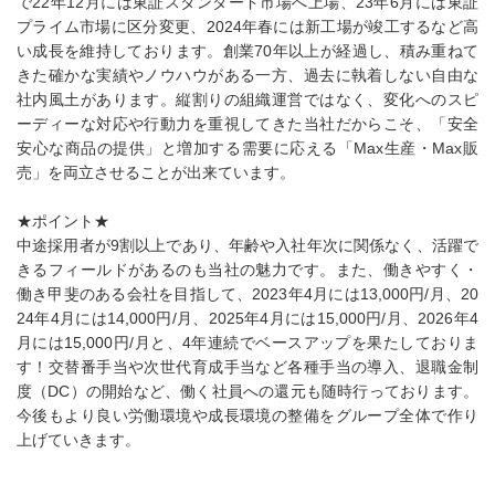
で22年12月には東証スタンダード市場へ上場、23年6月には東証
プライム市場に区分変更、2024年春には新工場が竣工するなど高
い成長を維持しております。創業70年以上が経過し、積み重ねて
きた確かな実績やノウハウがある一方、過去に執着しない自由な
社内風土があります。縦割りの組織運営ではなく、変化へのスピ
ーディーな対応や行動力を重視してきた当社だからこそ、「安全
安心な商品の提供」と増加する需要に応える「Max生産・Max販
売」を両立させることが出来ています。
★ポイント★
中途採用者が9割以上であり、年齢や入社年次に関係なく、活躍で
きるフィールドがあるのも当社の魅力です。また、働きやすく・
働き甲斐のある会社を目指して、2023年4月には13,000円/月、20
24年4月には14,000円/月、2025年4月には15,000円/月、2026年4
月には15,000円/月と、4年連続でベースアップを果たしておりま
す！交替番手当や次世代育成手当など各種手当の導入、退職金制
度（DC）の開始など、働く社員への還元も随時行っております。
今後もより良い労働環境や成長環境の整備をグループ全体で作り
上げていきます。