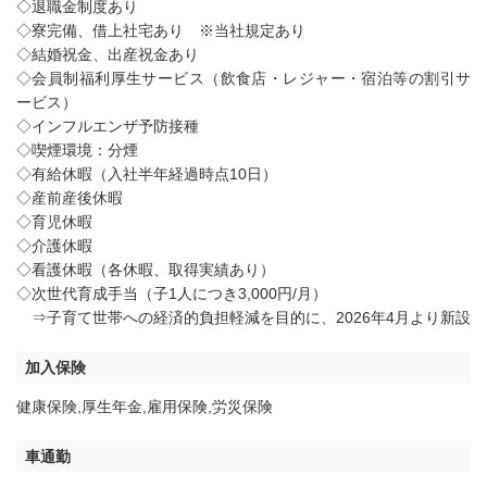
◇退職金制度あり
◇寮完備、借上社宅あり ※当社規定あり
◇結婚祝金、出産祝金あり
◇会員制福利厚生サービス（飲食店・レジャー・宿泊等の割引サ
ービス）
◇インフルエンザ予防接種
◇喫煙環境：分煙
◇有給休暇（入社半年経過時点10日）
◇産前産後休暇
◇育児休暇
◇介護休暇
◇看護休暇（各休暇、取得実績あり）
◇次世代育成手当（子1人につき3,000円/月）
⇒子育て世帯への経済的負担軽減を目的に、2026年4月より新設
加入保険
健康保険,厚生年金,雇用保険,労災保険
車通勤