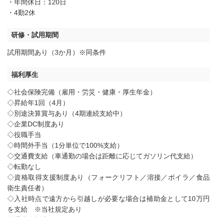
・年間休日：120日
・4勤2休
研修・試用期間
試用期間あり（3か月）※同条件
福利厚生
◇社会保険完備（雇用・労災・健康・厚生年金）
◇昇給年1回（4月）
◇別途決算賞与あり（4期連続支給中）
◇企業DC制度あり
◇役職手当
◇時間外手当（1分単位で100%支給）
◇交通費支給（車通勤の場合は距離に応じてガソリン代支給）
◇転勤なし
◇資格取得支援制度あり（フォークリフト／溶接／ボイラ／食品
衛生責任者）
◇入社時点で遠方から引越しが必要な場合は補助金として10万円
を支給 ※当社規定あり