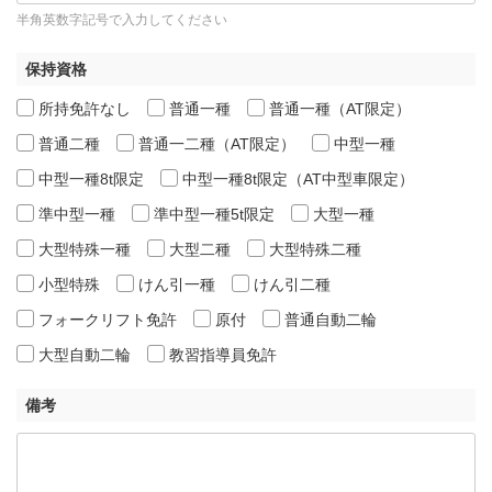
半角英数字記号で入力してください
保持資格
所持免許なし
普通一種
普通一種（AT限定）
普通二種
普通一二種（AT限定）
中型一種
中型一種8t限定
中型一種8t限定（AT中型車限定）
準中型一種
準中型一種5t限定
大型一種
大型特殊一種
大型二種
大型特殊二種
小型特殊
けん引一種
けん引二種
フォークリフト免許
原付
普通自動二輪
大型自動二輪
教習指導員免許
備考