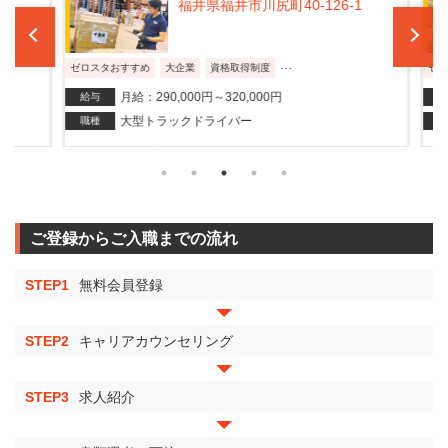
福井県福井市川尻町40-126-1
...
ゼロスタおすすめ
大企業
資格取得制度
ゼロス
月給：290,000円～320,000円
給与
給与
大型トラックドライバー
職種
職種
ご登録からご入職までの流れ
STEP1
無料会員登録
STEP2
キャリアカウンセリング
STEP3
求人紹介