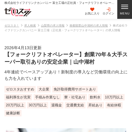
株式会社ライフドリンクカンパニー 富士工場の正社員・フォークリフトオペレーターの求人情報
お気に入り
ログイン
ゼロスタ！
求人検索
山梨県の求人情報
南都留郡山中湖村の求人情報
株式会社ラ
イフドリンクカンパニー 富士工場（正社員・フォークリフトオペレーター）の求人情報
2026年4月13日更新
【フォークリフトオペレーター】創業70年＆大手ス
ーパー取引ありの安定企業｜山中湖村
4年連続でベースアップあり！新制度の導入など労働環境の向上に
も力を入れています
ゼロスタおすすめ
大企業
免許取得費用サポートあり
福利厚生が充実
手積み作業なし
寮・社宅あり
飲料水
10万円以上
20万円以上
30万円以上
退職金
交通費支給
昇給あり
有給休暇
健康診断