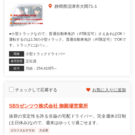
静岡県沼津市大岡71-1
●小型トラックなので、普通自動車免許（AT限定可）さえあればOK！
運転するのは1.5tの小型トラック。普通自動車免許（AT限定可）でOKで
す。トラックにはバッ...
小型トラックドライバー
職種
正社員
雇用形態
月給：254,410円～
給与
チェックして応募する
お気に入りに追加
SBSゼンツウ株式会社 御殿場営業所
抜群の安定性を誇る生協の宅配ドライバー。完全週休2日制
(土日休み)なので、週末はゆっくり過ごせます。
ゼロスタおすすめ
大企業