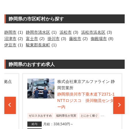
静岡県の市区町村から探す
静岡市
(1)
静岡市清水区
(1)
浜松市
(3)
浜松市浜名区
(3)
沼津市
(2)
富士市
(2)
掛川市
(3)
藤枝市
(2)
御殿場市
(8)
伊豆市
(1)
駿東郡長泉町
(1)
静岡県のおすすめ求人
拠点
株式会社東京アルファライン 静
岡営業所
静岡県掛川市下垂木道下2371-1
NTTロジスコ 掛川物流センタ
ゼ
ー内
...
ゼロスタおすすめ
福利厚生が充実
とにかく稼ぐ
月給：338,540円～
給与