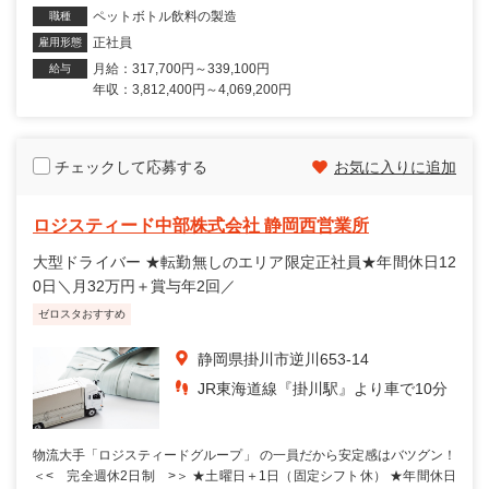
ペットボトル飲料の製造
職種
正社員
雇用形態
月給：317,700円～339,100円
給与
年収：3,812,400円～4,069,200円
チェックして応募する
お気に入りに追加
ロジスティード中部株式会社 静岡西営業所
大型ドライバー ★転勤無しのエリア限定正社員★年間休日12
0日＼月32万円＋賞与年2回／
ゼロスタおすすめ
静岡県掛川市逆川653-14
JR東海道線『掛川駅』より車で10分
物流大手「ロジスティードグループ」 の一員だから安定感はバツグン！
＜< 完全週休2日制 >＞ ★土曜日＋1日（固定シフト休） ★年間休日