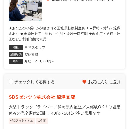
★あなたの頑張りが評価される正社員転換制度あり ★昇給・賞与・退職
金あり ★未経験歓迎！年齢・性別・経験一切不問 ★飲食店・旅行・映
画などが割引価格で利用...
事務スタッフ
職種
契約社員
雇用形態
月給：210,000円～
給与
チェックして応募する
お気に入りに追加
SBSゼンツウ株式会社 沼津支店
大型トラックドライバー／静岡県内配送／未経験OK！◇固定
休みの完全週休2日制／40代～50代が多い職場です
ゼロスタおすすめ
大企業