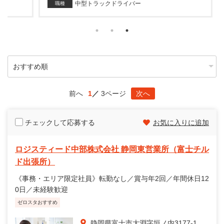
中型トラックドライバー
職種
前へ
1
3ページ
次へ
チェックして応募する
お気に入りに追加
ロジスティード中部株式会社 静岡東営業所（富士チル
ド出張所）
《事務・エリア限定社員》転勤なし／賞与年2回／年間休日12
0日／未経験歓迎
ゼロスタおすすめ
静岡県富士市大淵字垣ノ内3177-1