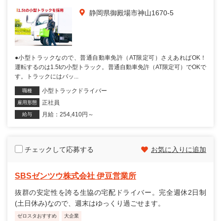
静岡県御殿場市神山1670-5
●小型トラックなので、普通自動車免許（AT限定可）さえあればOK！
運転するのは1.5tの小型トラック。普通自動車免許（AT限定可）でOKで
す。トラックにはバッ...
小型トラックドライバー
職種
正社員
雇用形態
月給：254,410円～
給与
チェックして応募する
お気に入りに追加
SBSゼンツウ株式会社 伊豆営業所
抜群の安定性を誇る生協の宅配ドライバー。完全週休2日制
(土日休み)なので、週末はゆっくり過ごせます。
ゼロスタおすすめ
大企業