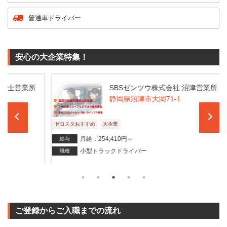
普通車ドライバー
安心の大企業特集！
業所
SBSゼンツウ株式会社 沼津営業所
静岡県沼津市大岡71-1
ゼロスタおすすめ
大企業
ゼロス
月給：254,410円～
給与
給与
小型トラックドライバー
職種
職種
ご登録からご入職までの流れ