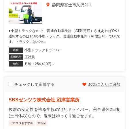
静岡県富士市久沢211
●小型トラックなので、普通自動車免許（AT限定可）さえあればOK！
運転するのは1.5tの小型トラック。普通自動車免許（AT限定可）でOKで
す。トラックにはバッ...
小型トラックドライバー
職種
正社員
雇用形態
月給：254,410円～
給与
チェックして応募する
お気に入りに追加
SBSゼンツウ株式会社 沼津営業所
抜群の安定性を誇る生協の宅配ドライバー。完全週休2日制
(土日休み)なので、週末はゆっくり過ごせます。
ゼロスタおすすめ
大企業