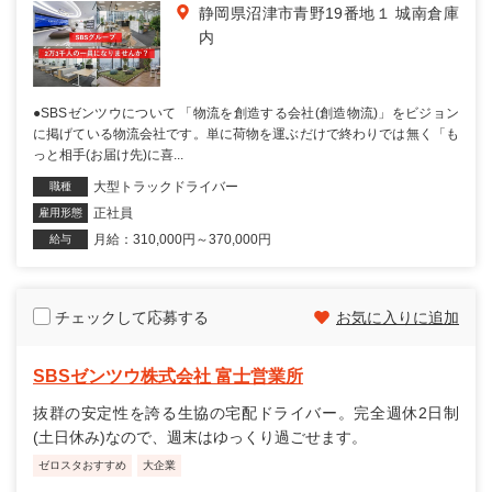
静岡県沼津市青野19番地１ 城南倉庫
内
●SBSゼンツウについて 「物流を創造する会社(創造物流)」をビジョン
に掲げている物流会社です。単に荷物を運ぶだけで終わりでは無く「も
っと相手(お届け先)に喜...
大型トラックドライバー
職種
正社員
雇用形態
月給：310,000円～370,000円
給与
チェックして応募する
お気に入りに追加
SBSゼンツウ株式会社 富士営業所
抜群の安定性を誇る生協の宅配ドライバー。完全週休2日制
(土日休み)なので、週末はゆっくり過ごせます。
ゼロスタおすすめ
大企業