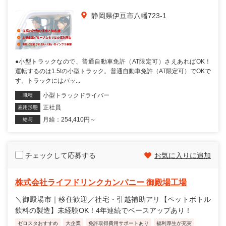
静岡県伊豆市八幡723-1
●小型トラックなので、普通自動車免許（AT限定可）さえあればOK！
運転するのは1.5tの小型トラック。普通自動車免許（AT限定可）でOKで
す。トラックにはバッ...
小型トラックドライバー
職種
正社員
雇用形態
月給：254,410円～
給与
チェックして応募する
お気に入りに追加
株式会社ライフドリンクカンパニー 御殿場工場
＼御殿場市｜移住歓迎／社宅・引越補助アリ【ペットボトル
飲料の製造】未経験OK！4年連続でベースアップあり！
ゼロスタおすすめ
大企業
免許取得費用サポートあり
福利厚生が充実