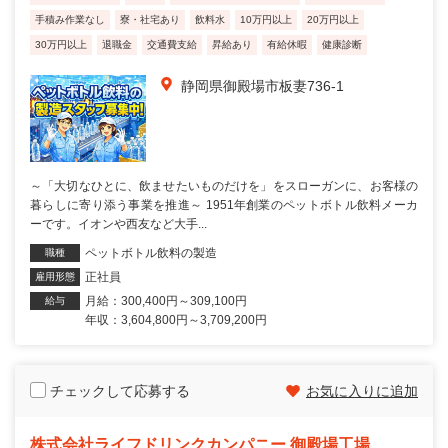
手積み作業なし
寮・社宅あり
飲料水
10万円以上
20万円以上
30万円以上
退職金
交通費支給
昇給あり
有給休暇
健康診断
静岡県御殿場市板妻736-1
～「大切なひとに、飲ませたいものだけを」をスローガンに、お客様の
暮らしに寄り添う事業を推進～ 1951年創業のペットボトル飲料メーカ
ーです。イオンや西友など大手...
ペットボトル飲料の製造
職種
正社員
雇用形態
月給：300,400円～309,100円
給与
年収：3,604,800円～3,709,200円
チェックして応募する
お気に入りに追加
株式会社ライフドリンクカンパニー 御殿場工場