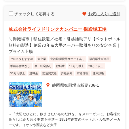
チェックして応募する
お気に入りに追加
株式会社ライフドリンクカンパニー 御殿場工場
＼御殿場市｜移住歓迎／社宅・引越補助アリ【ペットボトル
飲料の製造】創業70年＆大手スーパー取引ありの安定企業｜
プライム上場
ゼロスタおすすめ
大企業
免許取得費用サポートあり
福利厚生が充実
手積み作業なし
寮・社宅あり
飲料水
10万円以上
20万円以上
30万円以上
退職金
交通費支給
昇給あり
有給休暇
健康診断
静岡県御殿場市板妻736-1
～「大切なひとに、飲ませたいものだけを」をスローガンに、お客様の
暮らしに寄り添う事業を推進～ 1951年創業のペットボトル飲料メーカ
ーです。イオンや西友など大手...