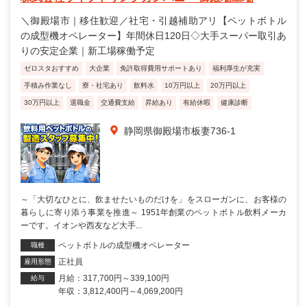
＼御殿場市｜移住歓迎／社宅・引越補助アリ【ペットボトル
の成型機オペレーター】年間休日120日◇大手スーパー取引あ
りの安定企業｜新工場稼働予定
ゼロスタおすすめ
大企業
免許取得費用サポートあり
福利厚生が充実
手積み作業なし
寮・社宅あり
飲料水
10万円以上
20万円以上
30万円以上
退職金
交通費支給
昇給あり
有給休暇
健康診断
静岡県御殿場市板妻736-1
～「大切なひとに、飲ませたいものだけを」をスローガンに、お客様の
暮らしに寄り添う事業を推進～ 1951年創業のペットボトル飲料メーカ
ーです。イオンや西友など大手...
ペットボトルの成型機オペレーター
職種
正社員
雇用形態
月給：317,700円～339,100円
給与
年収：3,812,400円～4,069,200円