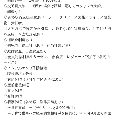
◇時間外手当（1分単位で100%支給）
◇交通費支給（車通勤の場合は距離に応じてガソリン代支給）
◇転勤なし
◇資格取得支援制度あり（フォークリフト／溶接／ボイラ／食品
衛生責任者）
◇入社時点で遠方から引越しが必要な場合は補助金として10万円
を支給 ※当社規定あり
◇退職金制度あり
◇寮完備、借上社宅あり ※当社規定あり
◇結婚祝金、出産祝金あり
◇会員制福利厚生サービス（飲食店・レジャー・宿泊等の割引サ
ービス）
◇インフルエンザ予防接種
◇喫煙環境：分煙
◇有給休暇（入社半年経過時点10日）
◇産前産後休暇
◇育児休暇
◇介護休暇
◇看護休暇（各休暇、取得実績あり）
◇次世代育成手当（子1人につき3,000円/月）
⇒子育て世帯への経済的負担軽減を目的に、2026年4月より新設