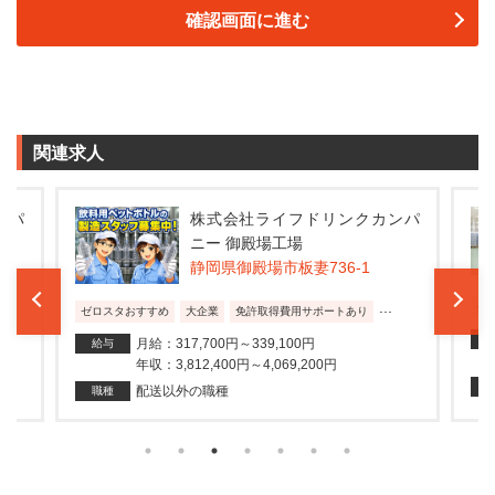
関連求人
ンパ
株式会社ライフドリンクカンパ
ニー 御殿場工場
静岡県御殿場市板妻736-1
...
ゼ
ゼロスタおすすめ
大企業
免許取得費用サポートあり
月給：317,700円～339,100円
給与
年収：3,812,400円～4,069,200円
配送以外の職種
職種