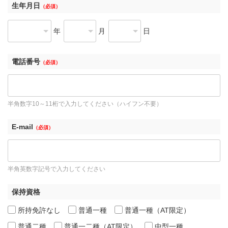
生年月日
（必須）
年
月
日
電話番号
（必須）
半角数字10～11桁で入力してください（ハイフン不要）
E-mail
（必須）
半角英数字記号で入力してください
保持資格
所持免許なし
普通一種
普通一種（AT限定）
普通二種
普通一二種（AT限定）
中型一種