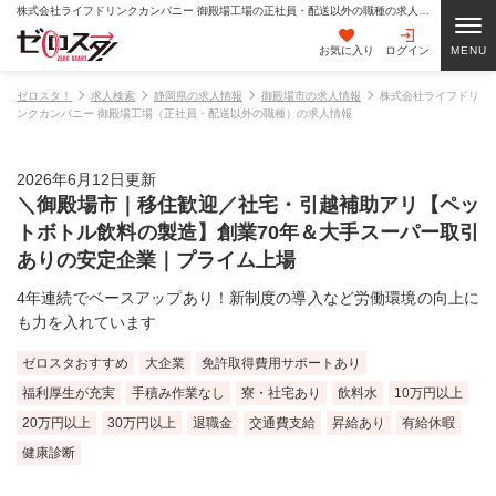
株式会社ライフドリンクカンパニー 御殿場工場の正社員・配送以外の職種の求人情報
お気に入り
ログイン
ゼロスタ！
求人検索
静岡県の求人情報
御殿場市の求人情報
株式会社ライフドリ
ンクカンパニー 御殿場工場（正社員・配送以外の職種）の求人情報
2026年6月12日更新
＼御殿場市｜移住歓迎／社宅・引越補助アリ【ペッ
トボトル飲料の製造】創業70年＆大手スーパー取引
ありの安定企業｜プライム上場
4年連続でベースアップあり！新制度の導入など労働環境の向上に
も力を入れています
ゼロスタおすすめ
大企業
免許取得費用サポートあり
福利厚生が充実
手積み作業なし
寮・社宅あり
飲料水
10万円以上
20万円以上
30万円以上
退職金
交通費支給
昇給あり
有給休暇
健康診断