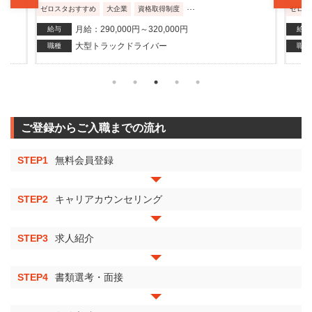
...
ゼロスタおすすめ
大企業
資格取得制度
ゼロス
月給：290,000円～320,000円
給与
給与
大型トラックドライバー
職種
職種
ご登録からご入職までの流れ
STEP1
無料会員登録
STEP2
キャリアカウンセリング
STEP3
求人紹介
STEP4
書類選考・面接