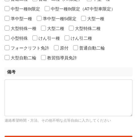
中型一種8t限定
中型一種8t限定（AT中型車限定）
準中型一種
準中型一種5t限定
大型一種
大型特殊一種
大型二種
大型特殊二種
小型特殊
けん引一種
けん引二種
フォークリフト免許
原付
普通自動二輪
大型自動二輪
教習指導員免許
備考
連絡希望時間・方法、その他不明な点等自由に入力してください