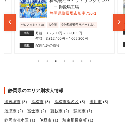
ンパ
株式会社ライフドリンクカンパ
ニー 御殿場工場
静岡県御殿場市板妻736-1
...
ゼ
ゼロスタおすすめ
大企業
免許取得費用サポートあり
月給：317,700円～339,100円
給与
年収：3,812,400円～4,069,200円
配送以外の職種
職種
静岡県のエリア別求人情報
御殿場市
(8)
浜松市
(3)
浜松市浜名区
(3)
掛川市
(3)
沼津市
(2)
富士市
(2)
藤枝市
(2)
静岡市
(1)
静岡市清水区
(1)
伊豆市
(1)
駿東郡長泉町
(1)