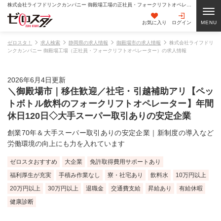
株式会社ライフドリンクカンパニー 御殿場工場の正社員・フォークリフトオペレーターの求人情報
お気に入り
ログイン
ゼロスタ！
求人検索
静岡県の求人情報
御殿場市の求人情報
株式会社ライフドリ
ンクカンパニー 御殿場工場（正社員・フォークリフトオペレーター）の求人情報
2026年6月4日更新
＼御殿場市｜移住歓迎／社宅・引越補助アリ【ペッ
トボトル飲料のフォークリフトオペレーター】年間
休日120日◇大手スーパー取引ありの安定企業
創業70年＆大手スーパー取引ありの安定企業｜新制度の導入など
労働環境の向上にも力を入れています
ゼロスタおすすめ
大企業
免許取得費用サポートあり
福利厚生が充実
手積み作業なし
寮・社宅あり
飲料水
10万円以上
20万円以上
30万円以上
退職金
交通費支給
昇給あり
有給休暇
健康診断