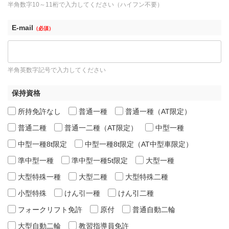
半角数字10～11桁で入力してください（ハイフン不要）
E-mail
（必須）
半角英数字記号で入力してください
保持資格
所持免許なし
普通一種
普通一種（AT限定）
普通二種
普通一二種（AT限定）
中型一種
中型一種8t限定
中型一種8t限定（AT中型車限定）
準中型一種
準中型一種5t限定
大型一種
大型特殊一種
大型二種
大型特殊二種
小型特殊
けん引一種
けん引二種
フォークリフト免許
原付
普通自動二輪
大型自動二輪
教習指導員免許