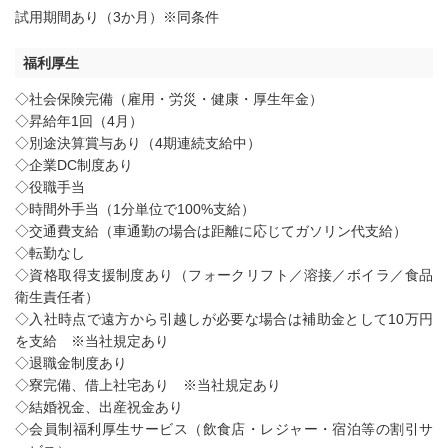
試用期間あり（3か月）※同条件
福利厚生
◇社会保険完備（雇用・労災・健康・厚生年金）
◇昇給年1回（4月）
◇別途決算賞与あり（4期連続支給中）
◇企業DC制度あり
◇役職手当
◇時間外手当（1分単位で100%支給）
◇交通費支給（車通勤の場合は距離に応じてガソリン代支給）
◇転勤なし
◇資格取得支援制度あり（フォークリフト／溶接／ボイラ／食品
衛生責任者）
◇入社時点で遠方から引越しが必要な場合は補助金として10万円
を支給 ※当社規定あり
◇退職金制度あり
◇寮完備、借上社宅あり ※当社規定あり
◇結婚祝金、出産祝金あり
◇会員制福利厚生サービス（飲食店・レジャー・宿泊等の割引サ