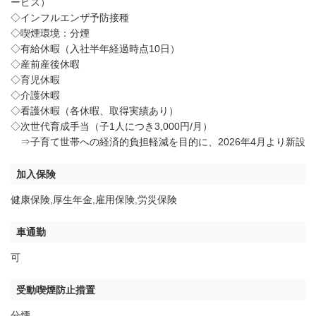
ービス）
◇インフルエンザ予防接種
◇喫煙環境：分煙
◇有給休暇（入社半年経過時点10日）
◇産前産後休暇
◇育児休暇
◇介護休暇
◇看護休暇（各休暇、取得実績あり）
◇次世代育成手当（子1人につき3,000円/月）
⇒子育て世帯への経済的負担軽減を目的に、2026年4月より新設
加入保険
健康保険,厚生年金,雇用保険,労災保険
車通勤
可
受動喫煙防止措置
分煙