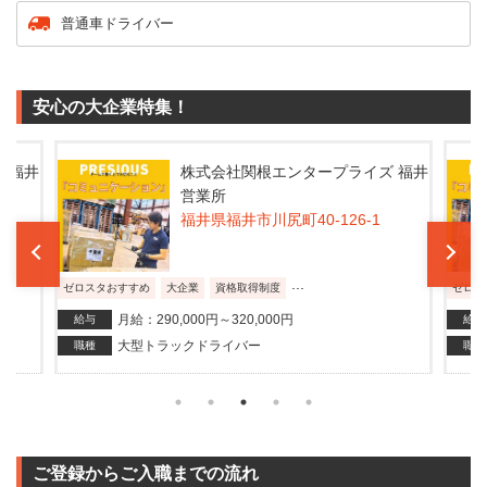
普通車ドライバー
安心の大企業特集！
 福井
株式会社関根エンタープライズ 福井
営業所
福井県福井市川尻町40-126-1
...
ゼロスタおすすめ
大企業
資格取得制度
ゼロス
月給：290,000円～320,000円
給与
給与
大型トラックドライバー
職種
職種
ご登録からご入職までの流れ