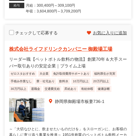
月給：300,400円～309,100円
給与
年収：3,604,800円～3,709,200円
チェックして応募する
お気に入りに追加
株式会社ライフドリンクカンパニー 御殿場工場
リーダー職【ペットボトル飲料の物流】創業70年＆大手スー
パー取引ありの安定企業｜プライム上場
ゼロスタおすすめ
大企業
免許取得費用サポートあり
福利厚生が充実
手積み作業なし
寮・社宅あり
飲料水
10万円以上
20万円以上
30万円以上
退職金
交通費支給
昇給あり
有給休暇
健康診断
静岡県御殿場市板妻736-1
～「大切なひとに、飲ませたいものだけを」をスローガンに、お客様の
暮らしに寄り添う事業を推進～ 1951年創業のペットボトル飲料メーカ