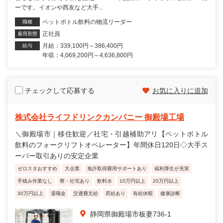
ーです。イオンや西友など大手...
ペットボトル飲料の物流リーダー
職種
正社員
雇用形態
月給：339,100円～386,400円
給与
年収：4,069,200円～4,636,800円
チェックして応募する
お気に入りに追加
株式会社ライフドリンクカンパニー 御殿場工場
＼御殿場市｜移住歓迎／社宅・引越補助アリ【ペットボトル
飲料のフォークリフトオペレーター】年間休日120日◇大手ス
ーパー取引ありの安定企業
ゼロスタおすすめ
大企業
免許取得費用サポートあり
福利厚生が充実
手積み作業なし
寮・社宅あり
飲料水
10万円以上
20万円以上
30万円以上
退職金
交通費支給
昇給あり
有給休暇
健康診断
静岡県御殿場市板妻736-1