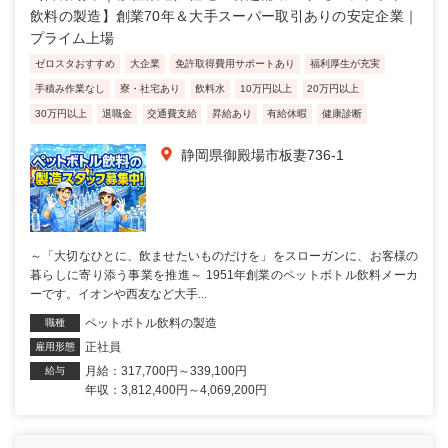
飲料の製造】創業70年＆大手スーパー取引ありの安定企業｜
プライム上場
ゼロスタおすすめ
大企業
免許取得費用サポートあり
福利厚生が充実
手積み作業なし
寮・社宅あり
飲料水
10万円以上
20万円以上
30万円以上
退職金
交通費支給
昇給あり
有給休暇
健康診断
静岡県御殿場市板妻736-1
～「大切なひとに、飲ませたいものだけを」をスローガンに、お客様の
暮らしに寄り添う事業を推進～ 1951年創業のペットボトル飲料メーカ
ーです。イオンや西友など大手...
ペットボトル飲料の製造
職種
正社員
雇用形態
月給：317,700円～339,100円
給与
年収：3,812,400円～4,069,200円