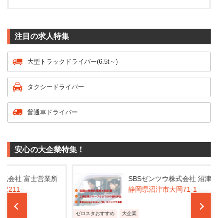
注目の求人特集
大型トラックドライバー(6.5t～)
タクシードライバー
普通車ドライバー
安心の大企業特集！
業所
SBSゼンツウ株式会社 沼津営業所
静岡県沼津市大岡71-1
ゼロスタおすすめ
大企業
ゼロス