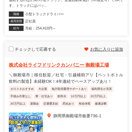
す。トラックにはバッ...
小型トラックドライバー
職種
正社員
雇用形態
月給：254,410円～
給与
チェックして応募する
お気に入りに追加
株式会社ライフドリンクカンパニー 御殿場工場
＼御殿場市｜移住歓迎／社宅・引越補助アリ【ペットボトル
飲料の製造】未経験OK！4年連続でベースアップあり！
ゼロスタおすすめ
大企業
免許取得費用サポートあり
福利厚生が充実
手積み作業なし
寮・社宅あり
飲料水
10万円以上
20万円以上
30万円以上
退職金
交通費支給
昇給あり
有給休暇
健康診断
静岡県御殿場市板妻736-1