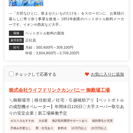
～「大切なひとに、飲ませたいものだけを」をスローガンに、お客様の
暮らしに寄り添う事業を推進～ 1951年創業のペットボトル飲料メーカ
ーです。イオンや西友など大手...
ペットボトル飲料の製造
職種
正社員
雇用形態
月給：300,400円～309,100円
給与
年収：3,604,800円～3,709,200円
チェックして応募する
お気に入りに追加
株式会社ライフドリンクカンパニー 御殿場工場
＼御殿場市｜移住歓迎／社宅・引越補助アリ【ペットボトル
の成型機オペレーター】年間休日120日◇大手スーパー取引あ
りの安定企業｜新工場稼働予定
ゼロスタおすすめ
大企業
免許取得費用サポートあり
福利厚生が充実
手積み作業なし
寮・社宅あり
飲料水
10万円以上
20万円以上