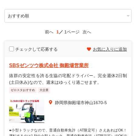
前へ
1
1ページ
次へ
チェックして応募する
お気に入りに追加
SBSゼンツウ株式会社 御殿場営業所
抜群の安定性を誇る生協の宅配ドライバー。完全週休2日制
(土日休み)なので、週末はゆっくり過ごせます。
ゼロスタおすすめ
大企業
静岡県御殿場市神山1670-5
●小型トラックなので、普通自動車免許（AT限定可）さえあればOK！
運転するのは1.5tの小型トラック。普通自動車免許（AT限定可）でOKで