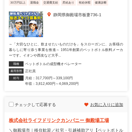
30万円以上
退職金
交通費支給
昇給あり
有給休暇
健康診断
静岡県御殿場市板妻736-1
～「大切なひとに、飲ませたいものだけを」をスローガンに、お客様の
暮らしに寄り添う事業を推進～ 1951年創業のペットボトル飲料メーカ
ーです。イオンや西友など大手...
ペットボトルの成型機オペレーター
職種
正社員
雇用形態
月給：317,700円～339,100円
給与
年収：3,812,400円～4,069,200円
チェックして応募する
お気に入りに追加
株式会社ライフドリンクカンパニー 御殿場工場
＼御殿場市｜移住歓迎／社宅・引越補助アリ【ペットボトル