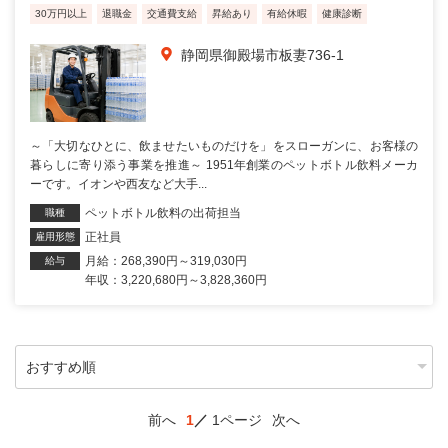
30万円以上
退職金
交通費支給
昇給あり
有給休暇
健康診断
静岡県御殿場市板妻736-1
～「大切なひとに、飲ませたいものだけを」をスローガンに、お客様の
暮らしに寄り添う事業を推進～ 1951年創業のペットボトル飲料メーカ
ーです。イオンや西友など大手...
ペットボトル飲料の出荷担当
職種
正社員
雇用形態
月給：268,390円～319,030円
給与
年収：3,220,680円～3,828,360円
前へ
1
1ページ
次へ