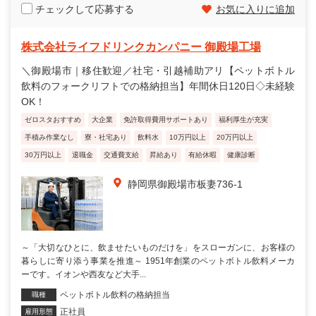
チェックして応募する
お気に入りに追加
株式会社ライフドリンクカンパニー 御殿場工場
＼御殿場市｜移住歓迎／社宅・引越補助アリ【ペットボトル
飲料のフォークリフトでの格納担当】年間休日120日◇未経験
OK！
ゼロスタおすすめ
大企業
免許取得費用サポートあり
福利厚生が充実
手積み作業なし
寮・社宅あり
飲料水
10万円以上
20万円以上
30万円以上
退職金
交通費支給
昇給あり
有給休暇
健康診断
静岡県御殿場市板妻736-1
～「大切なひとに、飲ませたいものだけを」をスローガンに、お客様の
暮らしに寄り添う事業を推進～ 1951年創業のペットボトル飲料メーカ
ーです。イオンや西友など大手...
ペットボトル飲料の格納担当
職種
正社員
雇用形態