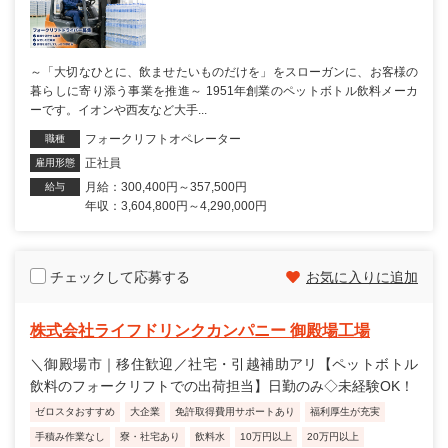
～「大切なひとに、飲ませたいものだけを」をスローガンに、お客様の
暮らしに寄り添う事業を推進～ 1951年創業のペットボトル飲料メーカ
ーです。イオンや西友など大手...
フォークリフトオペレーター
職種
正社員
雇用形態
月給：300,400円～357,500円
給与
年収：3,604,800円～4,290,000円
チェックして応募する
お気に入りに追加
株式会社ライフドリンクカンパニー 御殿場工場
＼御殿場市｜移住歓迎／社宅・引越補助アリ【ペットボトル
飲料のフォークリフトでの出荷担当】日勤のみ◇未経験OK！
ゼロスタおすすめ
大企業
免許取得費用サポートあり
福利厚生が充実
手積み作業なし
寮・社宅あり
飲料水
10万円以上
20万円以上