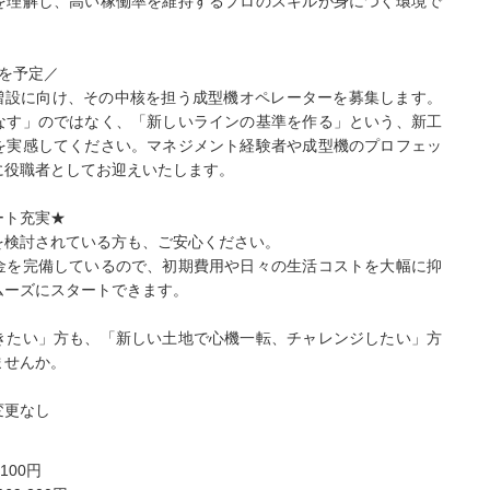
を理解し、高い稼働率を維持するプロのスキルが身につく環境で
を予定／
ン増設に向け、その中核を担う成型機オペレーターを募集します。
なす」のではなく、「新しいラインの基準を作る」という、新工
を実感してください。マネジメント経験者や成型機のプロフェッ
に役職者としてお迎えいたします。
ート充実★
を検討されている方も、ご安心ください。
金を完備しているので、初期費用や日々の生活コストを大幅に抑
ムーズにスタートできます。
きたい」方も、「新しい土地で心機一転、チャレンジしたい」方
ませんか。
変更なし
,100円