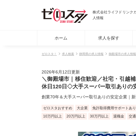
株式会社ライフドリンク
人情報
ホーム
求人を探す
ゼロスタ！
求人検索
静岡県の求人情報
御殿場市の求人情報
2026年6月12日更新
＼御殿場市｜移住歓迎／社宅・引越補
休日120日◇大手スーパー取引ありの
創業70年＆大手スーパー取引ありの安定企業｜
ゼロスタおすすめ
大企業
免許取得費用サポートあり
10万円以上
20万円以上
30万円以上
退職金
交通