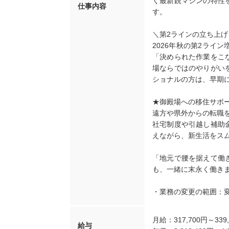
く最新鋭マシンの特性
仕事内容
す。
＼第2ラインの立ち上げ
2026年秋の第2ライ
「決められた作業をこ
場ならではのやりがい
ショナルの方は、早期
★御殿場への移住サポ
遠方や県外からの転職
社宅制度や引越し補助
えながら、新生活をス
「地元で腰を据えて働
も、一緒に末永く働き
・業務の変更の範囲：
月給：317,700円～339
給与