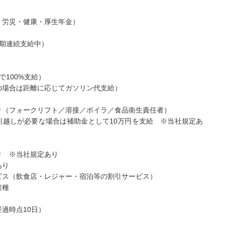
・労災・健康・厚生年金）
4期連続支給中）
で100%支給）
の場合は距離に応じてガソリン代支給）
り（フォークリフト／溶接／ボイラ／食品衛生責任者）
引越しが必要な場合は補助金として10万円を支給 ※当社規定あ
り ※当社規定あり
あり
ビス（飲食店・レジャー・宿泊等の割引サービス）
接種
過時点10日）