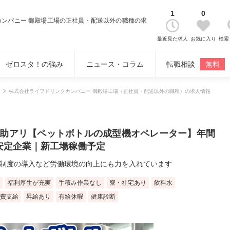
1
0
カンパニー 御殿場工場の正社員・配送以外の職種の求
最近見た求人
お気に入り
検索
ゼロスタ！の強み
ニュース・コラム
転職相談
無料
株式会社ライフドリンクカンパニー 御殿場工場（正社員・配送以外の職種）の求人情報
助アリ【ペットボトルの成型機オペレーター】年間
安定企業｜新工場稼働予定
新制度の導入など労働環境の向上にも力を入れています
福利厚生が充実
手積み作業なし
寮・社宅あり
飲料水
費支給
昇給あり
有給休暇
健康診断