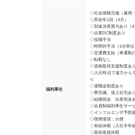
◇社会保険完備（雇用
◇昇給年1回（4月）
◇別途決算賞与あり（
◇企業DC制度あり
◇役職手当
◇時間外手当（1分単位
◇交通費支給（車通勤
◇転勤なし
◇資格取得支援制度あ
◇入社時点で遠方から
り
◇退職金制度あり
福利厚生
◇寮完備、借上社宅あ
◇結婚祝金、出産祝金
◇会員制福利厚生サー
◇インフルエンザ予防
◇喫煙環境：分煙
◇有給休暇（入社半年経
◇産前産後休暇