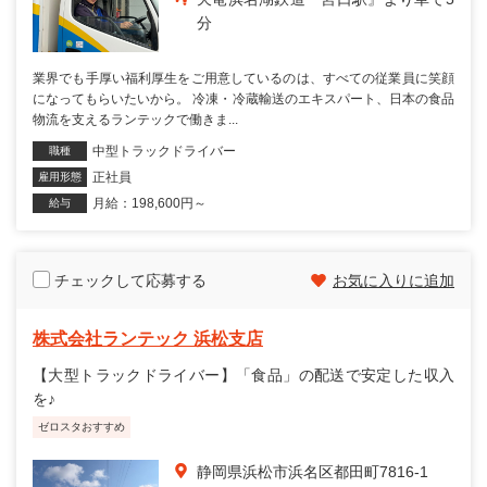
分
業界でも手厚い福利厚生をご用意しているのは、すべての従業員に笑顔
になってもらいたいから。 冷凍・冷蔵輸送のエキスパート、日本の食品
物流を支えるランテックで働きま...
中型トラックドライバー
職種
正社員
雇用形態
月給：198,600円～
給与
チェックして応募する
お気に入りに追加
株式会社ランテック 浜松支店
【大型トラックドライバー】「食品」の配送で安定した収入
を♪
ゼロスタおすすめ
静岡県浜松市浜名区都田町7816-1