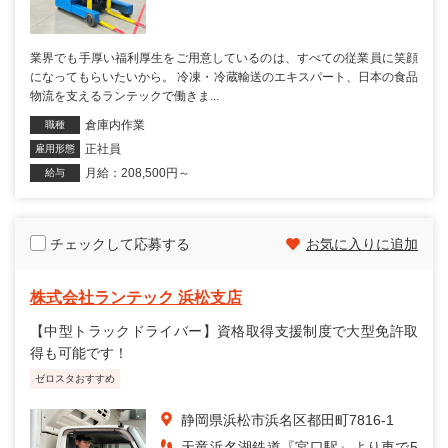
業界でも手厚い福利厚生をご用意しているのは、すべての従業員に笑顔
になってもらいたいから。 冷凍・冷蔵輸送のエキスパート、日本の食品
物流を支えるランテックで働きま...
倉庫内作業
職種
正社員
雇用形態
月給：208,500円～
給与
チェックして応募する
お気に入りに追加
株式会社ランテック 浜松支店
【中型トラックドライバー】資格取得支援制度で大型免許取
得も可能です！
ゼロスタおすすめ
静岡県浜松市浜名区都田町7816-1
天竜浜名湖鉄道『宮口駅』より車で5