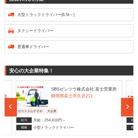
大型トラックドライバー(6.5t～)
タクシードライバー
普通車ドライバー
安心の大企業特集！
店
SBSゼンツウ株式会社 富士営業所
南倉
静岡県富士市久沢211
ゼロスタおすすめ
大企業
ゼロス
月給：254,410円～
給与
給与
小型トラックドライバー
職種
職種