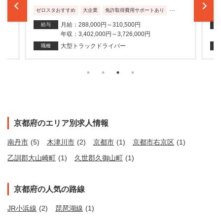
...
ゼロスタおすすめ
大企業
免許取得費用サポートあり
ゼ
月給：288,000円～310,500円
給与
年収：3,402,000円～3,726,000円
大型トラックドライバー
職種
京都府のエリア別求人情報
南丹市
(5)
木津川市
(2)
京都市
(1)
京都市右京区
(1)
乙訓郡大山崎町
(1)
久世郡久御山町
(1)
京都府の人気の路線
JR小浜線
(2)
琵琶湖線
(1)