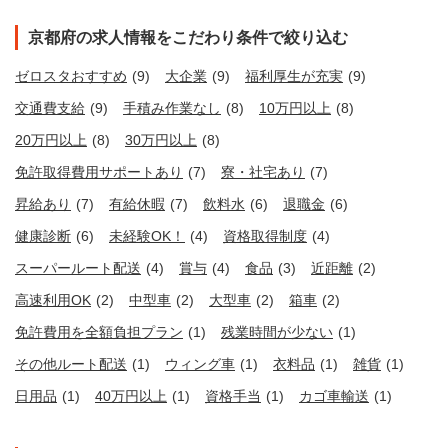
京都府の求人情報をこだわり条件で絞り込む
ゼロスタおすすめ
(9)
大企業
(9)
福利厚生が充実
(9)
交通費支給
(9)
手積み作業なし
(8)
10万円以上
(8)
20万円以上
(8)
30万円以上
(8)
免許取得費用サポートあり
(7)
寮・社宅あり
(7)
昇給あり
(7)
有給休暇
(7)
飲料水
(6)
退職金
(6)
健康診断
(6)
未経験OK！
(4)
資格取得制度
(4)
スーパールート配送
(4)
賞与
(4)
食品
(3)
近距離
(2)
高速利用OK
(2)
中型車
(2)
大型車
(2)
箱車
(2)
免許費用を全額負担プラン
(1)
残業時間が少ない
(1)
その他ルート配送
(1)
ウィング車
(1)
衣料品
(1)
雑貨
(1)
日用品
(1)
40万円以上
(1)
資格手当
(1)
カゴ車輸送
(1)