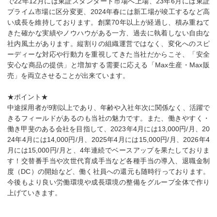
で22年12月には東証スタンダード市場へ上場、23年6月には東証
プライム市場に区分変更、2024年春には新工場が竣工するなど高
い成長を維持しております。創業70年以上が経過し、積み重ねて
きた確かな実績やノウハウがある一方、過去に執着しない自由な
社内風土があります。縦割りの組織運営ではなく、変化へのスピ
ーディーな対応や行動力を重視してきた当社だからこそ、「安全
安心な商品の提供」と増加する需要に応える「Max生産・Max販
売」を両立させることが出来ています。
★ポイント★
中途採用者が9割以上であり、年齢や入社年次に関係なく、活躍で
きるフィールドがあるのも当社の魅力です。また、働きやすく・
働き甲斐のある会社を目指して、2023年4月には13,000円/月、20
24年4月には14,000円/月、2025年4月には15,000円/月、2026年4
月には15,000円/月と、4年連続でベースアップを果たしておりま
す！交替番手当や次世代育成手当など各種手当の導入、退職金制
度（DC）の開始など、働く社員への還元も随時行っております。
今後もより良い労働環境や成長環境の整備をグループ全体で作り
上げていきます。