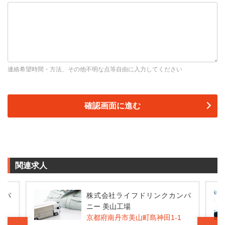
連絡希望時間・方法、その他不明な点等自由に入力してください
関連求人
ンパ
株式会社ライフドリンクカンパ
ニー 美山工場
1
京都府南丹市美山町島神田1-1