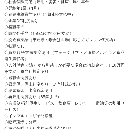
◇社会保険完備（雇用・労災・健康・厚生年金）
◇昇給年1回（4月）
◇別途決算賞与あり（4期連続支給中）
◇企業DC制度あり
◇役職手当
◇時間外手当（1分単位で100%支給）
◇交通費支給（車通勤の場合は距離に応じてガソリン代支給）
◇転勤なし
◇資格取得支援制度あり（フォークリフト／溶接／ボイラ／食品
衛生責任者）
◇入社時点で遠方から引越しが必要な場合は補助金として10万円
を支給 ※当社規定あり
◇退職金制度あり
◇寮完備、借上社宅あり ※当社規定あり
◇結婚祝金、出産祝金あり
◇再雇用制度あり（65歳まで）
◇会員制福利厚生サービス（飲食店・レジャー・宿泊等の割引サ
ービス）
◇インフルエンザ予防接種
◇喫煙環境：分煙
◇有給休暇（入社半年経過時点10日）