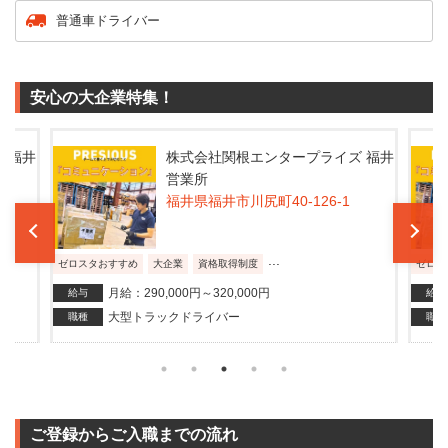
普通車ドライバー
安心の大企業特集！
 福井
株式会社関根エンタープライズ 福井
営業所
福井県福井市川尻町40-126-1
...
ゼロスタおすすめ
大企業
資格取得制度
ゼロス
月給：290,000円～320,000円
給与
給与
大型トラックドライバー
職種
職種
ご登録からご入職までの流れ