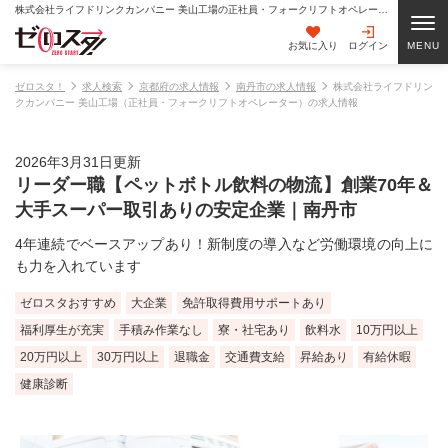
株式会社ライフドリンクカンパニー 美山工場の正社員・フォークリフトオペレーターの求人情報
お気に入り
ログイン
ゼロスタ！
求人検索
京都府の求人情報
南丹市の求人情報
株式会社ライフドリン
クカンパニー 美山工場（正社員・フォークリフトオペレーター）の求人情報
2026年3月31日更新
リーダー職【ペットボトル飲料の物流】創業70年＆
大手スーパー取引ありの安定企業｜南丹市
4年連続でベースアップあり！新制度の導入など労働環境の向上に
も力を入れています
ゼロスタおすすめ
大企業
免許取得費用サポートあり
福利厚生が充実
手積み作業なし
寮・社宅あり
飲料水
10万円以上
20万円以上
30万円以上
退職金
交通費支給
昇給あり
有給休暇
健康診断