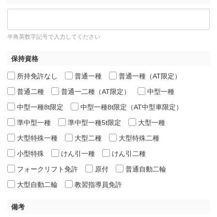
半角英数字記号で入力してください
保持資格
所持免許なし
普通一種
普通一種（AT限定）
普通二種
普通一二種（AT限定）
中型一種
中型一種8t限定
中型一種8t限定（AT中型車限定）
準中型一種
準中型一種5t限定
大型一種
大型特殊一種
大型二種
大型特殊二種
小型特殊
けん引一種
けん引二種
フォークリフト免許
原付
普通自動二輪
大型自動二輪
教習指導員免許
備考