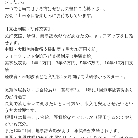
ジしたい」
一つでも当てはまる方はぜひお気軽にご応募下さい。
お会い出来る日を楽しみにお待ちしています。
【支援制度・研修充実】
免許支援、研修、無事故表彰などあなたのキャリアアップを目指
せます。
中型・大型免許取得支援制度（最大20万円支給）
フォークリフト免許取得支援制度（半額支給）
無事故表彰（1年:1万円、3年:3万円、5年:5万円、10年:10万円支
給）
経験者・未経験者とも入社後1ヶ月間は同乗研修からスタート。
長期休暇あり・歩合給あり・賞与年2回・1年に1回無事故表彰あり
の好待遇◎
長期で落ち着いて働きたいという方や、収入を安定させたいとい
う方大歓迎です。
頑張りは賞与、歩合給、評価給などでしっかり評価するのでやり
がいも充分。
また1年に1回、無事故表彰があり、報奨金が支給されます。
夏季・冬季休暇や有給休暇でリフレッシュしながら、プライベー