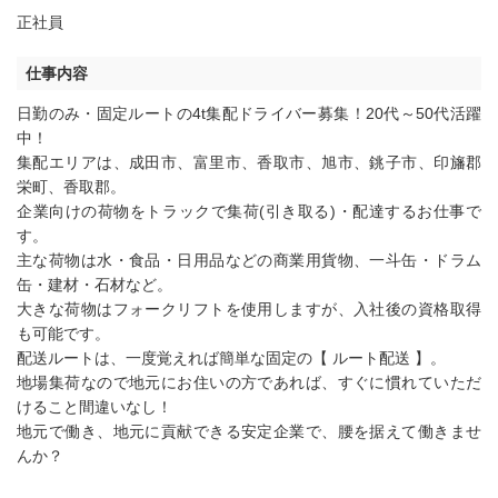
正社員
仕事内容
日勤のみ・固定ルートの4t集配ドライバー募集！20代～50代活躍
中！
集配エリアは、成田市、富里市、香取市、旭市、銚子市、印旛郡
栄町、香取郡。
企業向けの荷物をトラックで集荷(引き取る)・配達するお仕事で
す。
主な荷物は水・食品・日用品などの商業用貨物、一斗缶・ドラム
缶・建材・石材など。
大きな荷物はフォークリフトを使用しますが、入社後の資格取得
も可能です。
配送ルートは、一度覚えれば簡単な固定の【 ルート配送 】。
地場集荷なので地元にお住いの方であれば、すぐに慣れていただ
けること間違いなし！
地元で働き、地元に貢献できる安定企業で、腰を据えて働きませ
んか？