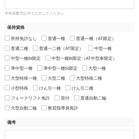
半角英数字記号で入力してください
保持資格
所持免許なし
普通一種
普通一種（AT限定）
普通二種
普通一二種（AT限定）
中型一種
中型一種8t限定
中型一種8t限定（AT中型車限定）
準中型一種
準中型一種5t限定
大型一種
大型特殊一種
大型二種
大型特殊二種
小型特殊
けん引一種
けん引二種
フォークリフト免許
原付
普通自動二輪
大型自動二輪
教習指導員免許
備考