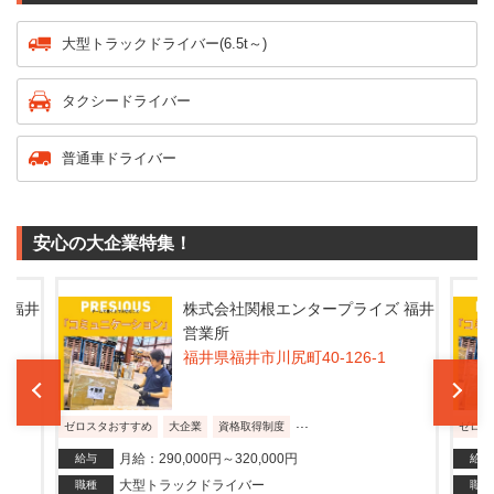
大型トラックドライバー(6.5t～)
タクシードライバー
普通車ドライバー
安心の大企業特集！
 福井
株式会社関根エンタープライズ 福井
営業所
福井県福井市川尻町40-126-1
...
ゼロスタおすすめ
大企業
資格取得制度
ゼロス
月給：290,000円～320,000円
給与
給与
大型トラックドライバー
職種
職種