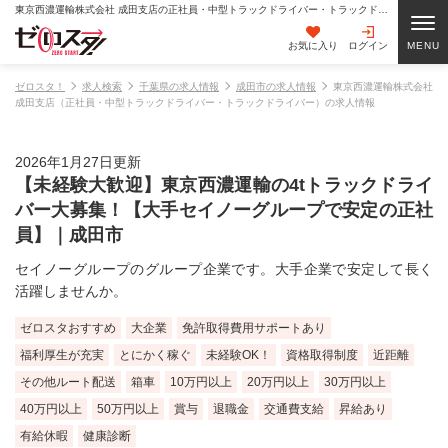
東京西濃運輸株式会社 成田支店の正社員・中型トラックドライバー・トラックドライバーの求人情報
お気に入り
ログイン
ゼロスタ！
求人検索
千葉県の求人情報
成田市の求人情報
東京西濃運輸株式会社
成田支店（正社員・中型トラックドライバー・トラックドライバー）の求人情報
2026年1月27日更新
【未経験大歓迎】東京西濃運輸の4tトラックドライ
バー大募集！【大手セイノーグループで安定の正社
員】｜成田市
セイノーグループのグループ企業です。大手企業で安定して長く
活躍しませんか。
ゼロスタおすすめ
大企業
免許取得費用サポートあり
福利厚生が充実
とにかく稼ぐ
未経験OK！
資格取得制度
近距離
その他ルート配送
箱車
10万円以上
20万円以上
30万円以上
40万円以上
50万円以上
賞与
退職金
交通費支給
昇給あり
有給休暇
健康診断