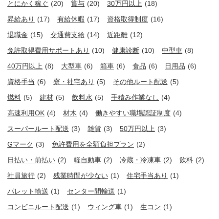
とにかく稼ぐ
(20)
賞与
(20)
30万円以上
(18)
昇給あり
(17)
有給休暇
(17)
資格取得制度
(16)
退職金
(15)
交通費支給
(14)
近距離
(12)
免許取得費用サポートあり
(10)
健康診断
(10)
中型車
(8)
40万円以上
(8)
大型車
(6)
箱車
(6)
食品
(6)
日用品
(6)
資格手当
(6)
寮・社宅あり
(5)
その他ルート配送
(5)
燃料
(5)
建材
(5)
飲料水
(5)
手積み作業なし
(4)
高速利用OK
(4)
材木
(4)
働きやすい職場認証制度
(4)
スーパールート配送
(3)
雑貨
(3)
50万円以上
(3)
Gマーク
(3)
免許費用を全額負担プラン
(2)
日払い・前払い
(2)
軽自動車
(2)
冷蔵・冷凍車
(2)
飲料
(2)
社員旅行
(2)
残業時間が少ない
(1)
住宅手当あり
(1)
パレット輸送
(1)
センター間輸送
(1)
コンビニルート配送
(1)
ウィング車
(1)
生コン
(1)