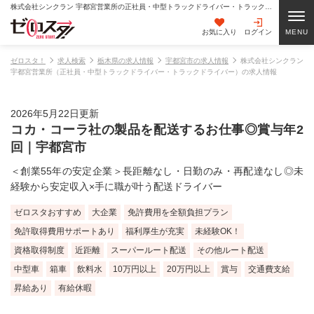
株式会社シンクラン 宇都宮営業所の正社員・中型トラックドライバー・トラックドライバーの求人情報
お気に入り
ログイン
ゼロスタ！
求人検索
栃木県の求人情報
宇都宮市の求人情報
株式会社シンクラン
宇都宮営業所（正社員・中型トラックドライバー・トラックドライバー）の求人情報
2026年5月22日更新
コカ・コーラ社の製品を配送するお仕事◎賞与年2
回｜宇都宮市
＜創業55年の安定企業＞長距離なし・日勤のみ・再配達なし◎未
経験から安定収入×手に職が叶う配送ドライバー
ゼロスタおすすめ
大企業
免許費用を全額負担プラン
免許取得費用サポートあり
福利厚生が充実
未経験OK！
資格取得制度
近距離
スーパールート配送
その他ルート配送
中型車
箱車
飲料水
10万円以上
20万円以上
賞与
交通費支給
昇給あり
有給休暇