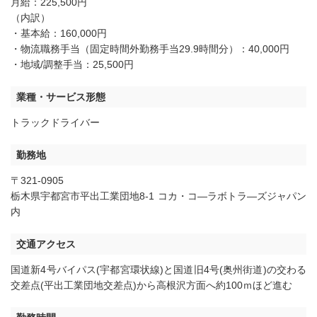
月給：225,500円
（内訳）
・基本給：160,000円
・物流職務手当（固定時間外勤務手当29.9時間分）：40,000円
・地域/調整手当：25,500円
業種・サービス形態
トラックドライバー
勤務地
〒321-0905
栃木県宇都宮市平出工業団地8-1 コカ・コ―ラボトラ―ズジャパン
内
交通アクセス
国道新4号バイパス(宇都宮環状線)と国道旧4号(奥州街道)の交わる
交差点(平出工業団地交差点)から高根沢方面へ約100ｍほど進む