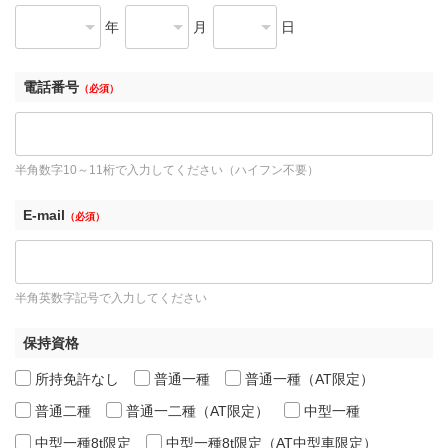
年
月
日
電話番号
（必須）
半角数字10～11桁で入力してください（ハイフン不要）
E-mail
（必須）
半角英数字記号で入力してください
保持資格
所持免許なし
普通一種
普通一種（AT限定）
普通二種
普通一二種（AT限定）
中型一種
中型一種8t限定
中型一種8t限定（AT中型車限定）