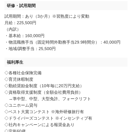
研修・試用期間
試用期間：あり（3か月）※習熟度により変動
月給：225,500円
（内訳）
・基本給：160,000円
・物流職務手当（固定時間外勤務手当29.9時間分）：40,000円
・地域/調整手当：25,500円
福利厚生
◇各種社会保険完備
◇育児休暇制度
◇勤続奨励金制度（10年毎に20万円支給）
◇資格取得支援制度（全額会社費用負担）
→準中型、中型、大型免許、フォークリフト
◇ユニホーム貸与
◇ベスト大賞コンテスト ※海外研修旅行有
◇ドライバーズコンテスト ※インセンティブ有
◇社内キャンペーンによる報奨金あり
◇定年60歳