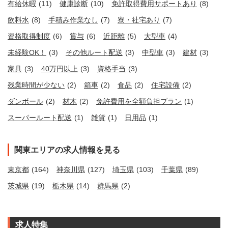
有給休暇
(11)
健康診断
(10)
免許取得費用サポートあり
(8)
飲料水
(8)
手積み作業なし
(7)
寮・社宅あり
(7)
資格取得制度
(6)
賞与
(6)
近距離
(5)
大型車
(4)
未経験OK！
(3)
その他ルート配送
(3)
中型車
(3)
建材
(3)
家具
(3)
40万円以上
(3)
資格手当
(3)
残業時間が少ない
(2)
箱車
(2)
食品
(2)
住宅設備
(2)
ダンボール
(2)
材木
(2)
免許費用を全額負担プラン
(1)
スーパールート配送
(1)
雑貨
(1)
日用品
(1)
関東エリアの求人情報を見る
東京都
(164)
神奈川県
(127)
埼玉県
(103)
千葉県
(89)
茨城県
(19)
栃木県
(14)
群馬県
(2)
求人特集