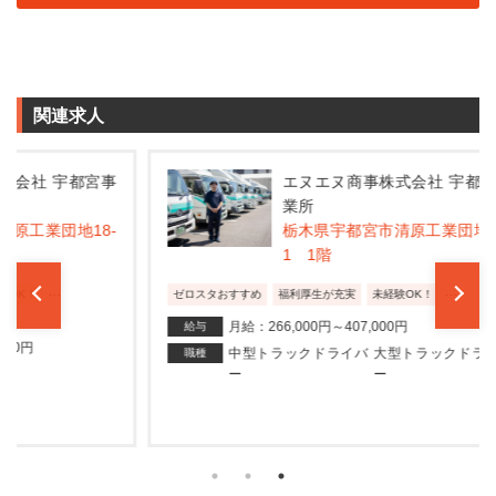
関連求人
宮事
エヌエヌ商事株式会社 宇都宮事
業所
8-
栃木県宇都宮市清原工業団地18-
1 1階
...
ゼロスタおすすめ
福利厚生が充実
未経験OK！
ゼ
月給：266,000円～407,000円
給与
中型トラックドライバ
大型トラックドライバ
職種
ー
ー