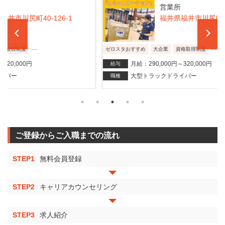
営業所
福井県福井市川尻町40-126-1
...
ゼロスタおすすめ
大企業
資格取得制度
ゼロス
月給：290,000円～320,000円
給与
給与
大型トラックドライバー
職種
職種
ご登録からご入職までの流れ
STEP1
無料会員登録
STEP2
キャリアカウンセリング
STEP3
求人紹介