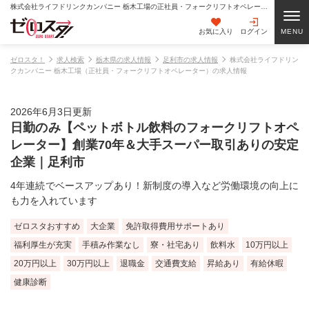
株式会社ライフドリンクカンパニー 栃木工場の正社員・フォークリフトオペレーターの求人情報
お気に入り
ログイン
ゼロスタ！
求人検索
栃木県の求人情報
足利市の求人情報
株式会社ライフドリン
クカンパニー 栃木工場（正社員・フォークリフトオペレーター）の求人情報
2026年6月3日更新
日勤のみ【ペットボトル飲料のフォークリフトオペ
レーター】創業70年＆大手スーパー取引ありの安定
企業｜足利市
4年連続でベースアップあり！新制度の導入など労働環境の向上に
も力を入れています
ゼロスタおすすめ
大企業
免許取得費用サポートあり
福利厚生が充実
手積み作業なし
寮・社宅あり
飲料水
10万円以上
20万円以上
30万円以上
退職金
交通費支給
昇給あり
有給休暇
健康診断