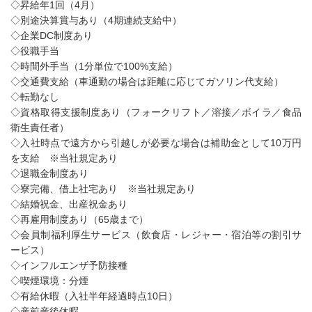
◇昇給年1回（4月）
◇別途決算賞与あり（4期連続支給中）
◇企業DC制度あり
◇役職手当
◇時間外手当（1分単位で100%支給）
◇交通費支給（車通勤の場合は距離に応じてガソリン代支給）
◇転勤なし
◇資格取得支援制度あり（フォークリフト／溶接／ボイラ／食品
衛生責任者）
◇入社時点で遠方から引越しが必要な場合は補助金として10万円
を支給 ※当社規定あり
◇退職金制度あり
◇寮完備、借上社宅あり ※当社規定あり
◇結婚祝金、出産祝金あり
◇再雇用制度あり（65歳まで）
◇会員制福利厚生サービス（飲食店・レジャー・宿泊等の割引サ
ービス）
◇インフルエンザ予防接種
◇喫煙環境：分煙
◇有給休暇（入社半年経過時点10日）
◇産前産後休暇