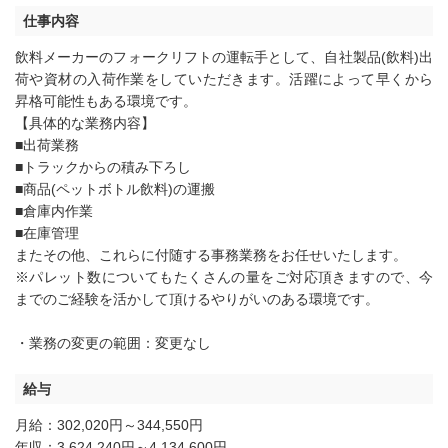
仕事内容
飲料メーカーのフォークリフトの運転手として、自社製品(飲料)出
荷や資材の入荷作業をしていただきます。活躍によって早くから
昇格可能性もある環境です。
【具体的な業務内容】
■出荷業務
■トラックからの積み下ろし
■商品(ペットボトル飲料)の運搬
■倉庫内作業
■在庫管理
またその他、これらに付随する事務業務をお任せいたします。
※パレット数についてもたくさんの量をご対応頂きますので、今
までのご経験を活かして頂けるやりがいのある環境です。
・業務の変更の範囲：変更なし
給与
月給：302,020円～344,550円
年収：3,624,240円～4,134,600円