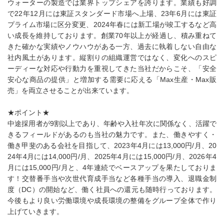
ウォーターの製造では業界トップシェアを誇ります。業績も好調
で22年12月には東証スタンダード市場へ上場、23年6月には東証
プライム市場に区分変更、2024年春には新工場が竣工するなど高
い成長を維持しております。創業70年以上が経過し、積み重ねて
きた確かな実績やノウハウがある一方、過去に執着しない自由な
社内風土があります。縦割りの組織運営ではなく、変化へのスピ
ーディーな対応や行動力を重視してきた当社だからこそ、「安全
安心な商品の提供」と増加する需要に応える「Max生産・Max販
売」を両立させることが出来ています。
★ポイント★
中途採用者が9割以上であり、年齢や入社年次に関係なく、活躍で
きるフィールドがあるのも当社の魅力です。また、働きやすく・
働き甲斐のある会社を目指して、2023年4月には13,000円/月、20
24年4月には14,000円/月、2025年4月には15,000円/月、2026年4
月には15,000円/月と、4年連続でベースアップを果たしておりま
す！交替番手当や次世代育成手当など各種手当の導入、退職金制
度（DC）の開始など、働く社員への還元も随時行っております。
今後もより良い労働環境や成長環境の整備をグループ全体で作り
上げていきます。