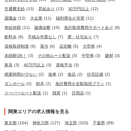
交通費支給
(13)
昇給あり
(13)
30万円以上
(12)
退職金
(12)
大企業
(11)
福利厚生が充実
(11)
有給休暇
(11)
健康診断
(10)
免許取得費用サポートあり
(8)
飲料水
(8)
手積み作業なし
(7)
寮・社宅あり
(7)
資格取得制度
(6)
賞与
(6)
近距離
(5)
大型車
(4)
未経験OK！
(3)
その他ルート配送
(3)
中型車
(3)
建材
(3)
家具
(3)
40万円以上
(3)
資格手当
(3)
残業時間が少ない
(2)
箱車
(2)
食品
(2)
住宅設備
(2)
ダンボール
(2)
材木
(2)
免許費用を全額負担プラン
(1)
スーパールート配送
(1)
雑貨
(1)
日用品
(1)
関東エリアの求人情報を見る
東京都
(164)
神奈川県
(127)
埼玉県
(103)
千葉県
(89)