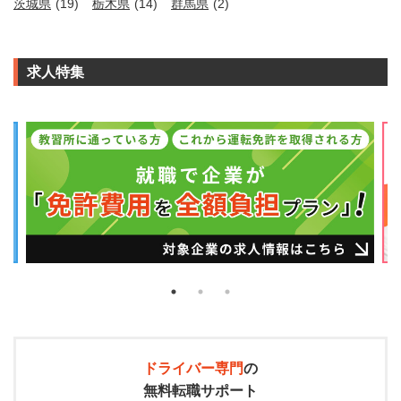
茨城県
(19)
栃木県
(14)
群馬県
(2)
求人特集
ドライバー専門
の
無料転職サポート