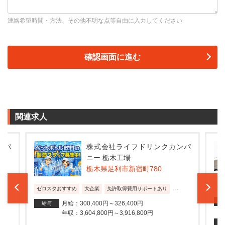
連絡希望時間・方法、その他不明な点等自由に入力してください
関連求人
ンパ
株式会社ライフドリンクカンパ
ニー 栃木工場
栃木県足利市新宿町780
...
ゼ
ゼロスタおすすめ
大企業
免許取得費用サポートあり
月給：300,400円～326,400円
給与
年収：3,604,800円～3,916,800円
バー