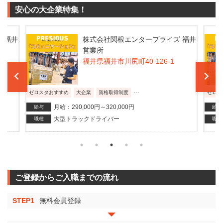
安心の大企業特集！
 福井
株式会社関根エンタープライズ 福井
営業所
福井県福井市川尻町40-126-1
...
ゼロスタおすすめ
大企業
資格取得制度
ゼロス
月給：290,000円～320,000円
給与
給与
大型トラックドライバー
職種
職種
ご登録からご入職までの流れ
STEP1
無料会員登録