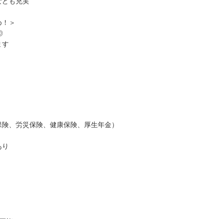
なども充実
め！＞
◎
ます
保険、労災保険、健康保険、厚生年金）
あり