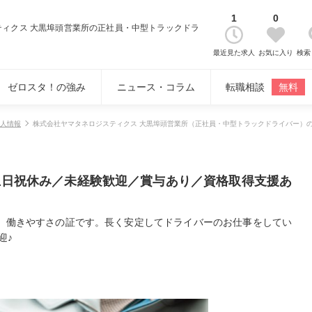
1
0
ティクス 大黒埠頭営業所の正社員・中型トラックドラ
最近見た求人
お気に入り
検索
ゼロスタ！の強み
ニュース・コラム
転職相談
無料
人情報
株式会社ヤマタネロジスティクス 大黒埠頭営業所（正社員・中型トラックドライバー）
の土日祝休み／未経験歓迎／賞与あり／資格取得支援あ
、働きやすさの証です。長く安定してドライバーのお仕事をしてい
迎♪