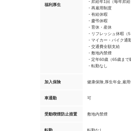
・昇給年1回（毎年昇給
福利厚生
・再雇用制度
・有給休暇
・慶弔休暇
・育休・産休
・リフレッシュ休暇（5
・マイカー・バイク通勤
・交通費全額支給
・敷地内禁煙
・定年60歳（65歳ま
・転勤なし
加入保険
健康保険,厚生年金,雇用
車通勤
可
受動喫煙防止措置
敷地内禁煙
転勤
転勤なし