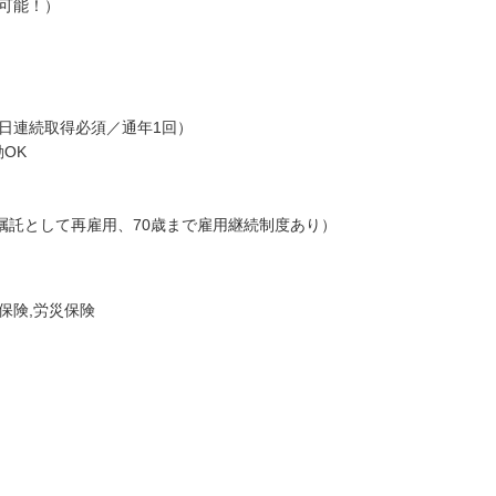
可能！）
日連続取得必須／通年1回）
OK
で嘱託として再雇用、70歳まで雇用継続制度あり）
保険,労災保険