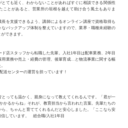
がとても近く、わからないことがあればすぐに相談できる関係性
たことがあると、営業所の垣根を越えて助け合う風土もありま
成長を支援できるよう、講師によるオンライン講座で資格取得も
々なバックアップ体制を整えていますので、業界・職種未経験の
とができます。
】
ード店スタッフから転職した先輩。入社1年目は配車業務、2年目
採用業務や売上・経費の管理、後輩育成…と物流事業に関する幅
た。
、配送センターの運営を担っています！
皆とっても温かく、親身になって教えてくれるんです。「君が一
はかかるからね」それが、教育担当から言われた言葉。先輩たちの
から、ちゃんと育ててくれるんだと安心しました。「ここなら安
信しています。 総合職/入社1年目