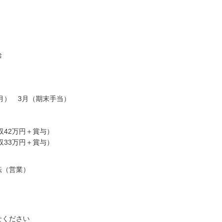
給
2月） 3月（期末手当）
収42万円＋賞与）
収33万円＋賞与）
転（営業）
せください