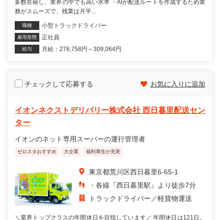
多数在籍し、業界の中でも高い水準 ・AIが配送ルートを作成するため業
務がスムーズで、残業は月平...
小型トラックドライバー
職種
正社員
雇用形態
月給：276,758円～309,064円
給与
チェックして応募する
お気に入りに追加
イオンネクストデリバリー株式会社 西日暮里配送セン
ター
イオンのネット専用スーパーの運行管理者
ゼロスタおすすめ
大企業
福利厚生が充実
東京都荒川区西日暮里6-65-1
・各線『西日暮里駅』より徒歩7分
トラックドライバー
軽貨物運送
＼業界トップクラスの年間休日を目指しています／ 年間休日は121日。