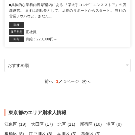
■具体的な業務内容 駅構内にある 「某大手コンビニエンスストア」の店
舗運営。 まずは副店長として、店長のサポートからスタート。 当社の
営業ノウハウと、あなた...
職種
正社員
雇用形態
月給：220,000円～
給与
前へ
1
1ページ
次へ
東京都のエリア別求人情報
江東区
(19)
大田区
(17)
北区
(11)
新宿区
(10)
港区
(8)
板橋区
(8)
江戸川区
(8)
品川区
(5)
葛飾区
(5)