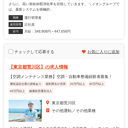
さらに、高い有給休暇消化率を目指していきます。 ＼イオングループで
は、最新システムを積極的...
運行管理者
職種
正社員
雇用形態
月給：348,908円～447,656円
給与
チェックして応募する
お気に入りに追加
【東京都荒川区】の求人情報
【空調メンテナンス業務】空調・自動車整備経験者募集！
優良認定企業の資格あり
福利厚生が充実
20万円以上
30万円以上
40万円以上
健康経営優良法人
東京都荒川区
その他運転
その他業種