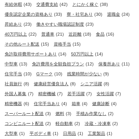
有給休暇
(43)
交通費支給
(42)
とにかく稼ぐ
(38)
優良認定企業の資格あり
(33)
寮・社宅あり
(30)
退職金
(24)
昇給あり
(23)
働きやすい職場認証制度
(23)
40万円以上
(22)
普通車
(21)
近距離
(18)
食品
(16)
その他ルート配送
(15)
資格手当
(15)
免許取得費用サポートあり
(14)
50万円以上
(14)
中型車
(13)
免許費用を全額負担プラン
(12)
保養所あり
(11)
住宅手当
(10)
Gマーク
(10)
残業時間が少ない
(9)
社員旅行
(8)
健康経営優良法人
(8)
シニア活躍
(8)
外国人募集
(7)
精密機械
(7)
若手活躍
(7)
女性活躍
(7)
精密機器
(6)
住宅手当あり
(4)
箱車
(4)
健康診断
(4)
スーパールート配送
(3)
燃料
(3)
手積み作業なし
(2)
コンビニルート配送
(2)
軽自動車
(2)
冷蔵・冷凍車
(2)
大型車
(1)
平ボディ車
(1)
日用品
(1)
工業製品
(1)