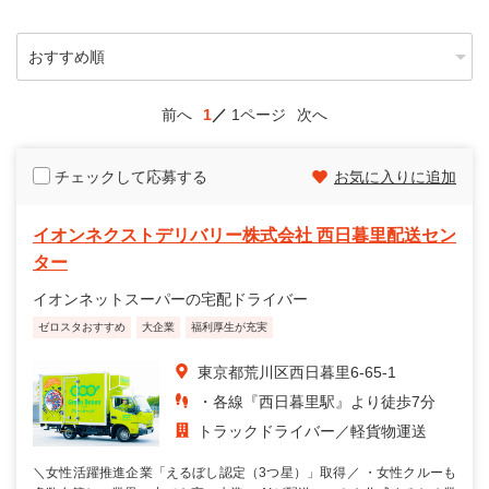
前へ
1
1ページ
次へ
チェックして応募する
お気に入りに追加
イオンネクストデリバリー株式会社 西日暮里配送セン
ター
イオンネットスーパーの宅配ドライバー
ゼロスタおすすめ
大企業
福利厚生が充実
東京都荒川区西日暮里6-65-1
・各線『西日暮里駅』より徒歩7分
トラックドライバー
軽貨物運送
＼女性活躍推進企業「えるぼし認定（3つ星）」取得／ ・女性クルーも