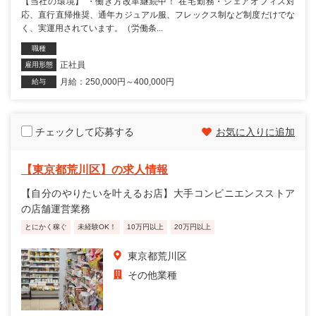
【当社の環境】 ・働き方改革継続中！ 在宅勤務・シェアオフィス対
応、直行直帰推奨、通年カジュアル服、フレックス制など制度だけでな
く、実運用されています。（労働条...
職種
正社員
雇用形態
月給：250,000円～400,000円
給与
チェックして応募する
お気に入りに追加
【東京都荒川区】の求人情報
【自分のやりたいを叶えるお店】大手コンビニエンスストア
の店舗運営業務
とにかく稼ぐ
未経験OK！
10万円以上
20万円以上
東京都荒川区
その他業種