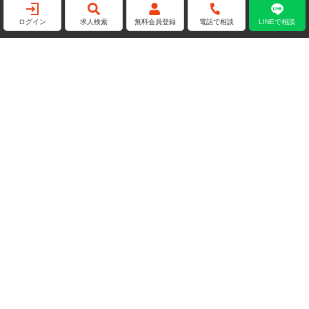
ログイン
求人検索
無料会員登録
電話で相談
LINEで相談
タクシードライバー
普通車ドライバー
安心の大企業特集！
1セ
株式会社プレコヴィユニット V1セ
ンター
号 東
東京都大田区平和島6丁目1番1号 東
01
京流通センター物流ビルＢ棟 101
...
ゼロスタおすすめ
大企業
福利厚生が充実
ゼロス
月給：301,087円～
給与
給与
小型トラックドライバー
職種
職種