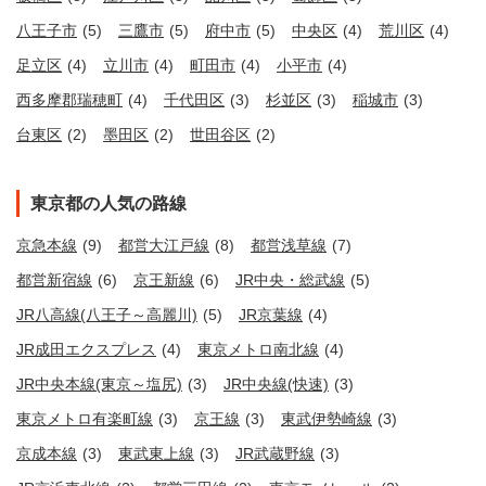
八王子市
(5)
三鷹市
(5)
府中市
(5)
中央区
(4)
荒川区
(4)
足立区
(4)
立川市
(4)
町田市
(4)
小平市
(4)
西多摩郡瑞穂町
(4)
千代田区
(3)
杉並区
(3)
稲城市
(3)
台東区
(2)
墨田区
(2)
世田谷区
(2)
東京都の人気の路線
京急本線
(9)
都営大江戸線
(8)
都営浅草線
(7)
都営新宿線
(6)
京王新線
(6)
JR中央・総武線
(5)
JR八高線(八王子～高麗川)
(5)
JR京葉線
(4)
JR成田エクスプレス
(4)
東京メトロ南北線
(4)
JR中央本線(東京～塩尻)
(3)
JR中央線(快速)
(3)
東京メトロ有楽町線
(3)
京王線
(3)
東武伊勢崎線
(3)
京成本線
(3)
東武東上線
(3)
JR武蔵野線
(3)