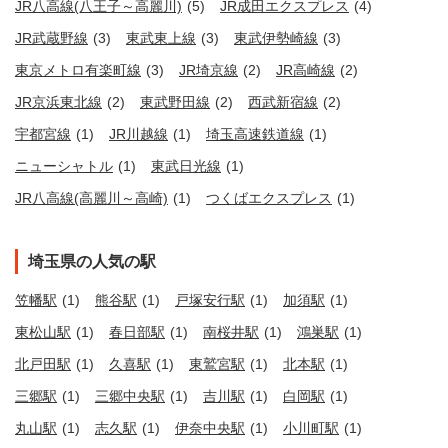
JR八高線(八王子～高麗川)
(5)
JR成田エクスプレス
(4)
JR武蔵野線
(3)
東武東上線
(3)
東武伊勢崎線
(3)
東京メトロ有楽町線
(3)
JR埼京線
(2)
JR高崎線
(2)
JR京浜東北線
(2)
東武野田線
(2)
西武新宿線
(2)
宇都宮線
(1)
JR川越線
(1)
埼玉高速鉄道線
(1)
ニューシャトル
(1)
東武日光線
(1)
JR八高線(高麗川～高崎)
(1)
つくばエクスプレス
(1)
埼玉県の人気の駅
笠幡駅
(1)
熊谷駅
(1)
戸塚安行駅
(1)
加須駅
(1)
東松山駅
(1)
春日部駅
(1)
南桜井駅
(1)
鴻巣駅
(1)
北戸田駅
(1)
久喜駅
(1)
東鷲宮駅
(1)
北本駅
(1)
三郷駅
(1)
三郷中央駅
(1)
吉川駅
(1)
白岡駅
(1)
丸山駅
(1)
志久駅
(1)
伊奈中央駅
(1)
小川町駅
(1)