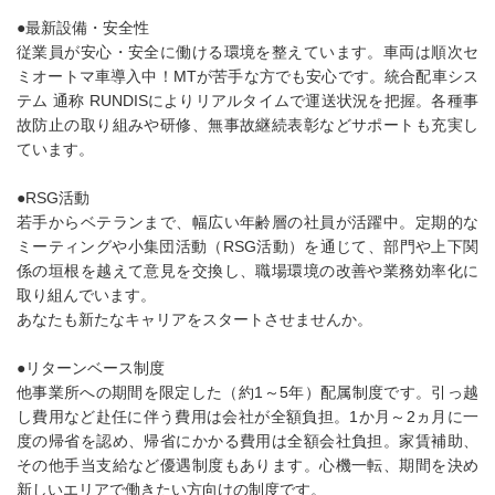
●最新設備・安全性
従業員が安心・安全に働ける環境を整えています。車両は順次セ
ミオートマ車導入中！MTが苦手な方でも安心です。統合配車シス
テム 通称 RUNDISによりリアルタイムで運送状況を把握。各種事
故防止の取り組みや研修、無事故継続表彰などサポートも充実し
ています。
●RSG活動
若手からベテランまで、幅広い年齢層の社員が活躍中。定期的な
ミーティングや小集団活動（RSG活動）を通じて、部門や上下関
係の垣根を越えて意見を交換し、職場環境の改善や業務効率化に
取り組んでいます。
あなたも新たなキャリアをスタートさせませんか。
●リターンベース制度
他事業所への期間を限定した（約1～5年）配属制度です。引っ越
し費用など赴任に伴う費用は会社が全額負担。1か月～2ヵ月に一
度の帰省を認め、帰省にかかる費用は全額会社負担。家賃補助、
その他手当支給など優遇制度もあります。心機一転、期間を決め
新しいエリアで働きたい方向けの制度です。