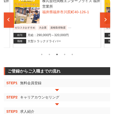
 福井
株式会社関根エンタープライズ 福井
営業所
福井県福井市川尻町40-126-1
...
ゼロスタおすすめ
大企業
資格取得制度
ゼロス
月給：290,000円～320,000円
給与
給与
大型トラックドライバー
職種
職種
ご登録からご入職までの流れ
STEP1
無料会員登録
STEP2
キャリアカウンセリング
STEP3
求人紹介