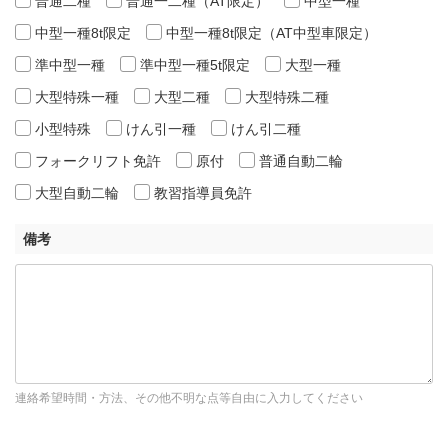
普通二種
普通一二種（AT限定）
中型一種
中型一種8t限定
中型一種8t限定（AT中型車限定）
準中型一種
準中型一種5t限定
大型一種
大型特殊一種
大型二種
大型特殊二種
小型特殊
けん引一種
けん引二種
フォークリフト免許
原付
普通自動二輪
大型自動二輪
教習指導員免許
備考
連絡希望時間・方法、その他不明な点等自由に入力してください