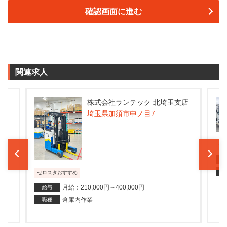
関連求人
支店
株式会社ランテック 北埼玉支店
埼玉県加須市中ノ目7
ゼ
ゼロスタおすすめ
月給：210,000円～400,000円
給与
倉庫内作業
職種