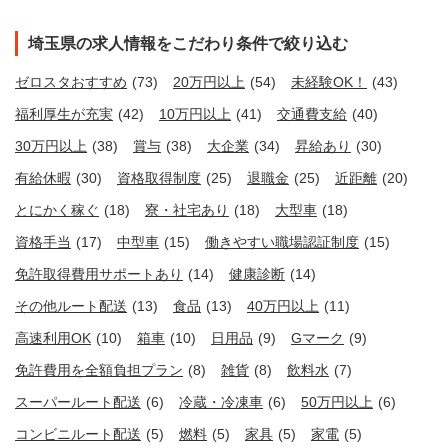
埼玉県の求人情報をこだわり条件で絞り込む
ゼロスタおすすめ
(73)
20万円以上
(54)
未経験OK！
(43)
福利厚生が充実
(42)
10万円以上
(41)
交通費支給
(40)
30万円以上
(38)
賞与
(38)
大企業
(34)
昇給あり
(30)
有給休暇
(30)
資格取得制度
(25)
退職金
(25)
近距離
(20)
とにかく稼ぐ
(18)
寮・社宅あり
(18)
大型車
(18)
資格手当
(17)
中型車
(15)
働きやすい職場認証制度
(15)
免許取得費用サポートあり
(14)
健康診断
(14)
その他ルート配送
(13)
食品
(13)
40万円以上
(11)
高速利用OK
(10)
箱車
(10)
日用品
(9)
Gマーク
(9)
免許費用を全額負担プラン
(8)
雑貨
(8)
飲料水
(7)
スーパールート配送
(6)
冷蔵・冷凍車
(6)
50万円以上
(6)
コンビニルート配送
(5)
燃料
(5)
家具
(5)
家電
(5)