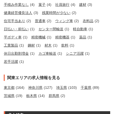
手積み作業なし
(4)
菓子
(4)
社員旅行
(4)
建材
(3)
健康経営優良法人
(3)
残業時間が少ない
(2)
住宅手当あり
(2)
普通車
(2)
ウィング車
(2)
衣料品
(2)
日払い・前払い
(1)
センター間輸送
(1)
軽自動車
(1)
平ボディ車
(1)
精密機械
(1)
精密機器
(1)
薬品
(1)
工業製品
(1)
鋼材
(1)
材木
(1)
飲料
(1)
休日出勤割増金
(1)
カゴ車輸送
(1)
シニア活躍
(1)
若手活躍
(1)
関東エリアの求人情報を見る
東京都
(164)
神奈川県
(127)
埼玉県
(103)
千葉県
(89)
茨城県
(19)
栃木県
(14)
群馬県
(2)