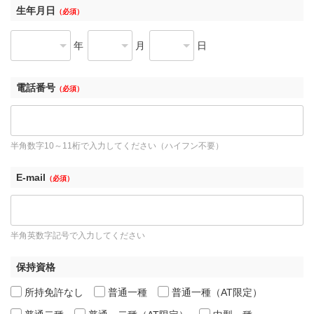
生年月日
（必須）
年
月
日
電話番号
（必須）
半角数字10～11桁で入力してください（ハイフン不要）
E-mail
（必須）
半角英数字記号で入力してください
保持資格
所持免許なし
普通一種
普通一種（AT限定）