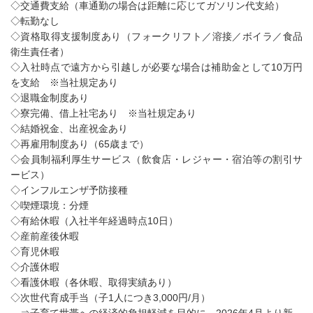
◇交通費支給（車通勤の場合は距離に応じてガソリン代支給）
◇転勤なし
◇資格取得支援制度あり（フォークリフト／溶接／ボイラ／食品
衛生責任者）
◇入社時点で遠方から引越しが必要な場合は補助金として10万円
を支給 ※当社規定あり
◇退職金制度あり
◇寮完備、借上社宅あり ※当社規定あり
◇結婚祝金、出産祝金あり
◇再雇用制度あり（65歳まで）
◇会員制福利厚生サービス（飲食店・レジャー・宿泊等の割引サ
ービス）
◇インフルエンザ予防接種
◇喫煙環境：分煙
◇有給休暇（入社半年経過時点10日）
◇産前産後休暇
◇育児休暇
◇介護休暇
◇看護休暇（各休暇、取得実績あり）
◇次世代育成手当（子1人につき3,000円/月）