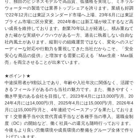
り、独自のビジネスモデルで高品質、低価格を実現し、ミネラル
ウォーターの製造では業界トップシェアを誇ります。業績も好調
で22年12月には東証スタンダード市場へ上場、23年6月には東証
プライム市場に区分変更、2024年春には新工場が竣工するなど高
い成長を維持しております。創業70年以上が経過し、積み重ねて
きた確かな実績やノウハウがある一方、過去に執着しない自由な
社内風土があります。縦割りの組織運営ではなく、変化へのスピ
ーディーな対応や行動力を重視してきた当社だからこそ、「安全
安心な商品の提供」と増加する需要に応える「Max生産・Max販
売」を両立させることが出来ています。
★ポイント★
中途採用者が9割以上であり、年齢や入社年次に関係なく、活躍で
きるフィールドがあるのも当社の魅力です。また、働きやすく・
働き甲斐のある会社を目指して、2023年4月には13,000円/月、20
24年4月には14,000円/月、2025年4月には15,000円/月、2026年4
月には15,000円/月と、4年連続でベースアップを果たしておりま
す！交替番手当や次世代育成手当など各種手当の導入、退職金制
度（DC）の開始など、働く社員への還元も随時行っております。
今後もより良い労働環境や成長環境の整備をグループ全体で作り
上げていきます。