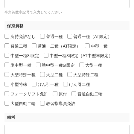
半角英数字記号で入力してください
保持資格
所持免許なし
普通一種
普通一種（AT限定）
普通二種
普通一二種（AT限定）
中型一種
中型一種8t限定
中型一種8t限定（AT中型車限定）
準中型一種
準中型一種5t限定
大型一種
大型特殊一種
大型二種
大型特殊二種
小型特殊
けん引一種
けん引二種
フォークリフト免許
原付
普通自動二輪
大型自動二輪
教習指導員免許
備考