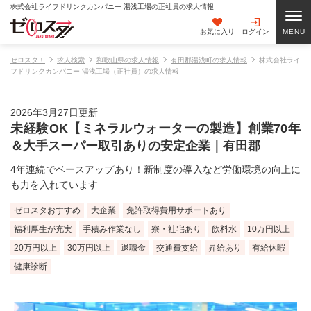
株式会社ライフドリンクカンパニー 湯浅工場の正社員の求人情報
お気に入り
ログイン
ゼロスタ！
求人検索
和歌山県の求人情報
有田郡湯浅町の求人情報
株式会社ライ
フドリンクカンパニー 湯浅工場（正社員）の求人情報
2026年3月27日更新
未経験OK【ミネラルウォーターの製造】創業70年
＆大手スーパー取引ありの安定企業｜有田郡
4年連続でベースアップあり！新制度の導入など労働環境の向上に
も力を入れています
ゼロスタおすすめ
大企業
免許取得費用サポートあり
福利厚生が充実
手積み作業なし
寮・社宅あり
飲料水
10万円以上
20万円以上
30万円以上
退職金
交通費支給
昇給あり
有給休暇
健康診断