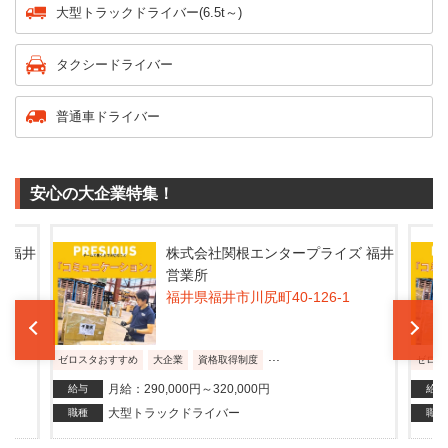
大型トラックドライバー(6.5t～)
タクシードライバー
普通車ドライバー
安心の大企業特集！
 福井
株式会社関根エンタープライズ 福井
営業所
福井県福井市川尻町40-126-1
...
ゼロスタおすすめ
大企業
資格取得制度
ゼロス
月給：290,000円～320,000円
給与
給与
大型トラックドライバー
職種
職種