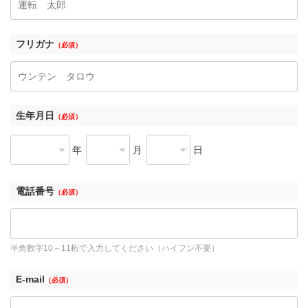
フリガナ
（必須）
生年月日
（必須）
年
月
日
電話番号
（必須）
半角数字10～11桁で入力してください（ハイフン不要）
E-mail
（必須）