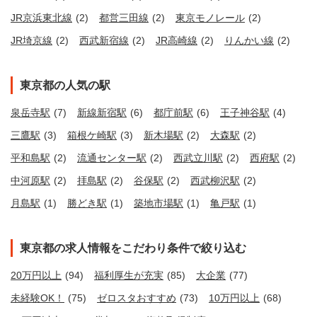
JR京浜東北線
(2)
都営三田線
(2)
東京モノレール
(2)
JR埼京線
(2)
西武新宿線
(2)
JR高崎線
(2)
りんかい線
(2)
東京都の人気の駅
泉岳寺駅
(7)
新線新宿駅
(6)
都庁前駅
(6)
王子神谷駅
(4)
三鷹駅
(3)
箱根ケ崎駅
(3)
新木場駅
(2)
大森駅
(2)
平和島駅
(2)
流通センター駅
(2)
西武立川駅
(2)
西府駅
(2)
中河原駅
(2)
拝島駅
(2)
谷保駅
(2)
西武柳沢駅
(2)
月島駅
(1)
勝どき駅
(1)
築地市場駅
(1)
亀戸駅
(1)
東京都の求人情報をこだわり条件で絞り込む
20万円以上
(94)
福利厚生が充実
(85)
大企業
(77)
未経験OK！
(75)
ゼロスタおすすめ
(73)
10万円以上
(68)