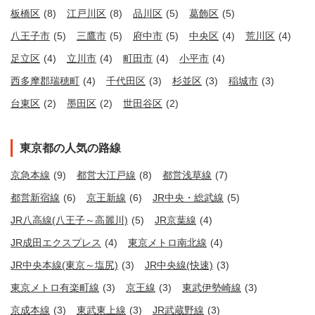
板橋区
(8)
江戸川区
(8)
品川区
(5)
葛飾区
(5)
八王子市
(5)
三鷹市
(5)
府中市
(5)
中央区
(4)
荒川区
(4)
足立区
(4)
立川市
(4)
町田市
(4)
小平市
(4)
西多摩郡瑞穂町
(4)
千代田区
(3)
杉並区
(3)
稲城市
(3)
台東区
(2)
墨田区
(2)
世田谷区
(2)
東京都の人気の路線
京急本線
(9)
都営大江戸線
(8)
都営浅草線
(7)
都営新宿線
(6)
京王新線
(6)
JR中央・総武線
(5)
JR八高線(八王子～高麗川)
(5)
JR京葉線
(4)
JR成田エクスプレス
(4)
東京メトロ南北線
(4)
JR中央本線(東京～塩尻)
(3)
JR中央線(快速)
(3)
東京メトロ有楽町線
(3)
京王線
(3)
東武伊勢崎線
(3)
京成本線
(3)
東武東上線
(3)
JR武蔵野線
(3)