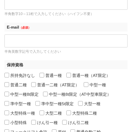
半角数字10～11桁で入力してください（ハイフン不要）
E-mail
（必須）
半角英数字記号で入力してください
保持資格
所持免許なし
普通一種
普通一種（AT限定）
普通二種
普通一二種（AT限定）
中型一種
中型一種8t限定
中型一種8t限定（AT中型車限定）
準中型一種
準中型一種5t限定
大型一種
大型特殊一種
大型二種
大型特殊二種
小型特殊
けん引一種
けん引二種
フォークリフト免許
原付
普通自動二輪