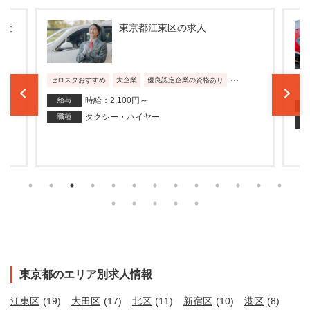
本社
東京都江東区の求人
５
...
ゼロスタおすすめ
大企業
優良認定企業の資格あり
ゼ
時給：2,100円～
給与
タクシー・ハイヤー
職種
ー
東京都のエリア別求人情報
江東区
(19)
大田区
(17)
北区
(11)
新宿区
(10)
港区
(8)