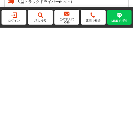
大型トラックドライバー(6.5t～)
タクシードライバー
この求人に
ログイン
求人検索
電話で相談
LINEで相談
応募
普通車ドライバー
安心の大企業特集！
 福井
株式会社関根エンタープライズ 福井
営業所
福井県福井市川尻町40-126-1
...
ゼロスタおすすめ
大企業
資格取得制度
ゼロス
月給：290,000円～320,000円
給与
給与
大型トラックドライバー
職種
職種