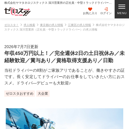
株式会社ヤマタネロジスティクス 深川営業所の正社員・中型トラックドライバーの求人情報
お気に入り
ログイン
ゼロスタ！
求人検索
東京都の求人情報
江東区の求人情報
株式会社ヤマタネロジ
スティクス 深川営業所（正社員・中型トラックドライバー）の求人情報
2026年7月7日更新
年収450万円以上！／完全週休2日の土日祝休み／未
経験歓迎／賞与あり／資格取得支援あり／日勤
当社ドライバーの8割がご家族アリであることが、働きやすさの証
です。長く安定してドライバーのお仕事をしていきたい方におス
スメ。ドライバ―デビューも大歓迎♪
ゼロスタおすすめ
大企業