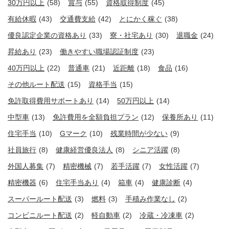
30万円以上
(58)
賞与
(55)
資格取得制度
(45)
有給休暇
(43)
交通費支給
(42)
とにかく稼ぐ
(38)
優良認定企業の資格あり
(33)
寮・社宅あり
(30)
退職金
(24)
昇給あり
(23)
働きやすい職場認証制度
(23)
40万円以上
(22)
普通車
(21)
近距離
(18)
食品
(16)
その他ルート配送
(15)
資格手当
(15)
免許取得費用サポートあり
(14)
50万円以上
(14)
中型車
(13)
免許費用を全額負担プラン
(12)
保養所あり
(11)
住宅手当
(10)
Gマーク
(10)
残業時間が少ない
(9)
社員旅行
(8)
健康経営優良法人
(8)
シニア活躍
(8)
外国人募集
(7)
精密機械
(7)
若手活躍
(7)
女性活躍
(7)
精密機器
(6)
住宅手当あり
(4)
箱車
(4)
健康診断
(4)
スーパールート配送
(3)
燃料
(3)
手積み作業なし
(2)
コンビニルート配送
(2)
軽自動車
(2)
冷蔵・冷凍車
(2)