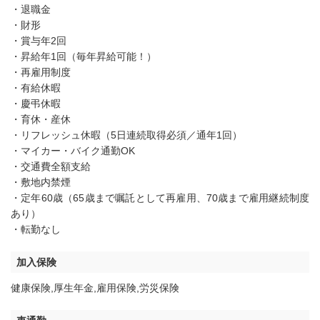
・退職金
・財形
・賞与年2回
・昇給年1回（毎年昇給可能！）
・再雇用制度
・有給休暇
・慶弔休暇
・育休・産休
・リフレッシュ休暇（5日連続取得必須／通年1回）
・マイカー・バイク通勤OK
・交通費全額支給
・敷地内禁煙
・定年60歳（65歳まで嘱託として再雇用、70歳まで雇用継続制度
あり）
・転勤なし
加入保険
健康保険,厚生年金,雇用保険,労災保険