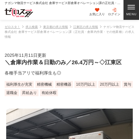
ナガシマ物流サービス株式会社 倉庫サービス部倉庫オペレーション課の正社員・倉庫内作業・その他業種の求人情報
お気に入り
ログイン
ゼロスタ！
求人検索
東京都の求人情報
江東区の求人情報
ナガシマ物流サービス
株式会社 倉庫サービス部倉庫オペレーション課（正社員・倉庫内作業・その他業種）の求人
情報
2025年11月11日更新
＼倉庫内作業＆日勤のみ／26.4万円～◇江東区
各種手当アリで福利厚生も◎
福利厚生が充実
精密機械
精密機器
10万円以上
20万円以上
賞与
退職金
昇給あり
有給休暇