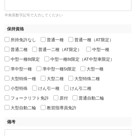
半角英数字記号で入力してください
保持資格
所持免許なし
普通一種
普通一種（AT限定）
普通二種
普通一二種（AT限定）
中型一種
中型一種8t限定
中型一種8t限定（AT中型車限定）
準中型一種
準中型一種5t限定
大型一種
大型特殊一種
大型二種
大型特殊二種
小型特殊
けん引一種
けん引二種
フォークリフト免許
原付
普通自動二輪
大型自動二輪
教習指導員免許
備考