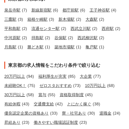
泉岳寺駅
(7)
新線新宿駅
(6)
都庁前駅
(6)
王子神谷駅
(4)
三鷹駅
(3)
箱根ケ崎駅
(3)
新木場駅
(2)
大森駅
(2)
平和島駅
(2)
流通センター駅
(2)
西武立川駅
(2)
西府駅
(2)
中河原駅
(2)
拝島駅
(2)
谷保駅
(2)
西武柳沢駅
(2)
月島駅
(1)
勝どき駅
(1)
築地市場駅
(1)
亀戸駅
(1)
東京都の求人情報をこだわり条件で絞り込む
20万円以上
(94)
福利厚生が充実
(85)
大企業
(77)
未経験OK！
(75)
ゼロスタおすすめ
(73)
10万円以上
(68)
30万円以上
(58)
賞与
(55)
資格取得制度
(45)
有給休暇
(43)
交通費支給
(42)
とにかく稼ぐ
(38)
優良認定企業の資格あり
(33)
寮・社宅あり
(30)
退職金
(24)
昇給あり
(23)
働きやすい職場認証制度
(23)