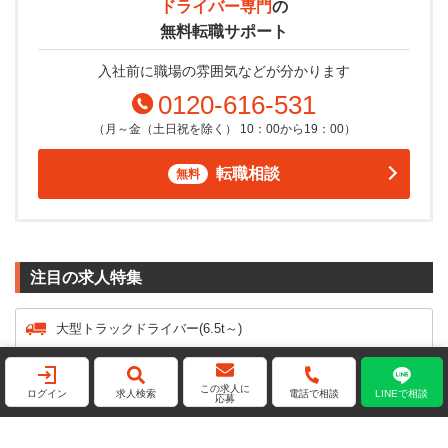
ドライバー専門
の
無料転職サポート
入社前に職場の雰囲気などが分かります
0120-616-531
（月～金（土日祝を除く） 10：00から19：00）
転職相談
無料
注目の求人特集
大型トラックドライバー(6.5t～)
タクシードライバー
この求人に
ログイン
求人検索
電話で相談
LINEで相談
応募
普通車ドライバー