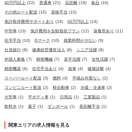
40万円以上
(22)
普通車
(21)
近距離
(18)
食品
(16)
その他ルート配送
(15)
資格手当
(15)
免許取得費用サポートあり
(14)
50万円以上
(14)
中型車
(13)
免許費用を全額負担プラン
(12)
保養所あり
(11)
住宅手当
(10)
Gマーク
(10)
残業時間が少ない
(9)
社員旅行
(8)
健康経営優良法人
(8)
シニア活躍
(8)
外国人募集
(7)
精密機械
(7)
若手活躍
(7)
女性活躍
(7)
精密機器
(6)
住宅手当あり
(4)
箱車
(4)
健康診断
(4)
スーパールート配送
(3)
燃料
(3)
手積み作業なし
(2)
コンビニルート配送
(2)
軽自動車
(2)
冷蔵・冷凍車
(2)
大型車
(1)
平ボディ車
(1)
日用品
(1)
工業製品
(1)
飲料水
(1)
菓子
(1)
ダンボール
(1)
長距離手当
(1)
関東エリアの求人情報を見る