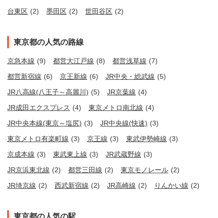
台東区
(2)
墨田区
(2)
世田谷区
(2)
東京都の人気の路線
京急本線
(9)
都営大江戸線
(8)
都営浅草線
(7)
都営新宿線
(6)
京王新線
(6)
JR中央・総武線
(5)
JR八高線(八王子～高麗川)
(5)
JR京葉線
(4)
JR成田エクスプレス
(4)
東京メトロ南北線
(4)
JR中央本線(東京～塩尻)
(3)
JR中央線(快速)
(3)
東京メトロ有楽町線
(3)
京王線
(3)
東武伊勢崎線
(3)
京成本線
(3)
東武東上線
(3)
JR武蔵野線
(3)
JR京浜東北線
(2)
都営三田線
(2)
東京モノレール
(2)
JR埼京線
(2)
西武新宿線
(2)
JR高崎線
(2)
りんかい線
(2)
東京都の人気の駅