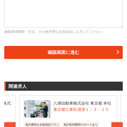
連絡希望時間・方法、その他不明な点等自由に入力してください
関連求人
株式
八洲自動車株式会社 東京都 本社
東京都江東区清澄１－３－１５
免許費用を全額負担プラン
免許取得費用サポートあり
ゼ